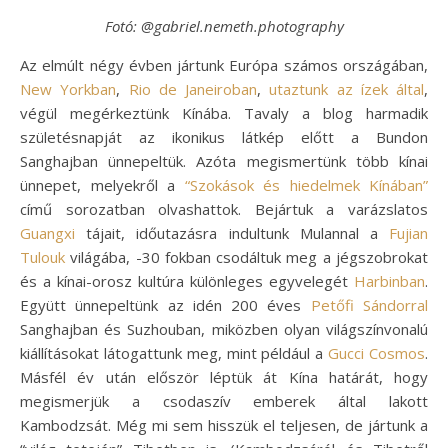
Fotó: @gabriel.nemeth.photography
Az elmúlt négy évben jártunk Európa számos országában,
New Yorkban
,
Rio de Janeiroban
,
utaztunk az ízek által
,
végül megérkeztünk Kínába. Tavaly a blog harmadik
születésnapját az ikonikus látkép előtt a Bundon
Sanghajban ünnepeltük. Azóta megismertünk több kínai
ünnepet, melyekről a
“Szokások és hiedelmek Kínában”
című sorozatban olvashattok. Bejártuk a varázslatos
Guangxi
tájait, időutazásra indultunk Mulannal a
Fujian
Tulouk
világába, -30 fokban csodáltuk meg a jégszobrokat
és a kínai-orosz kultúra különleges egyvelegét
Harbinban
.
Együtt ünnepeltünk az idén 200 éves
Petőfi Sándorral
Sanghajban és Suzhouban, miközben olyan világszínvonalú
kiállításokat látogattunk meg, mint például a
Gucci Cosmos
.
Másfél év után először léptük át Kína határát, hogy
megismerjük a csodaszív emberek által lakott
Kambodzsát. Még mi sem hisszük el teljesen, de jártunk a