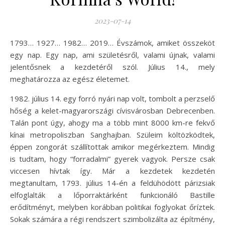
2023-07-14
1793… 1927… 1982… 2019… Évszámok, amiket összeköt
egy nap. Egy nap, ami születésről, valami újnak, valami
jelentősnek a kezdetéről szól. Július 14., mely
meghatározza az egész életemet.
1982. július 14. egy forró nyári nap volt, tombolt a perzselő
hőség a kelet-magyarországi cívisvárosban Debrecenben.
Talán pont úgy, ahogy ma a több mint 8000 km-re fekvő
kínai metropoliszban Sanghajban. Szüleim költözködtek,
éppen zongorát szállítottak amikor megérkeztem. Mindig
is tudtam, hogy “forradalmi” gyerek vagyok. Persze csak
viccesen hívtak így. Már a kezdetek kezdetén
megtanultam, 1793. július 14-én a feldühödött párizsiak
elfoglalták a lőporraktárként funkcionáló Bastille
erődítményt, melyben korábban politikai foglyokat őríztek.
Sokak számára a régi rendszert szimbolizálta az építmény,