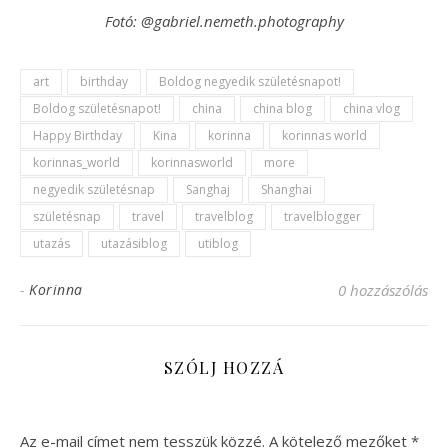
Fotó: @gabriel.nemeth.photography
art
birthday
Boldog negyedik születésnapot!
Boldog születésnapot!
china
china blog
china vlog
Happy Birthday
Kina
korinna
korinnas world
korinnas_world
korinnasworld
more
negyedik születésnap
Sanghaj
Shanghai
születésnap
travel
travelblog
travelblogger
utazás
utazásiblog
utiblog
-
Korinna
0 hozzászólás
SZÓLJ HOZZÁ
Az e-mail címet nem tesszük közzé.
A kötelező mezőket
*