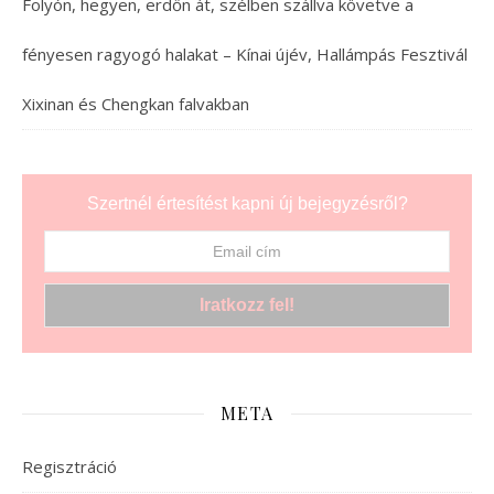
Folyón, hegyen, erdőn át, szélben szállva követve a
fényesen ragyogó halakat – Kínai újév, Hallámpás Fesztivál
Xixinan és Chengkan falvakban
Szertnél értesítést kapni új bejegyzésről?
META
Regisztráció