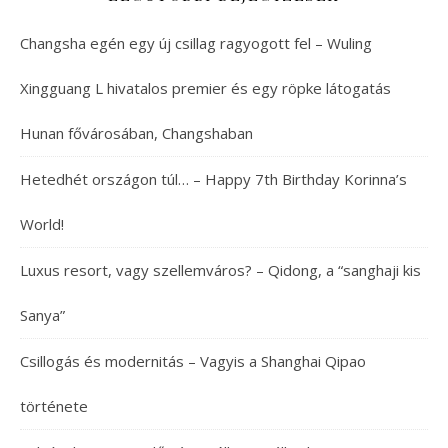
Changsha egén egy új csillag ragyogott fel – Wuling
Xingguang L hivatalos premier és egy röpke látogatás
Hunan fővárosában, Changshaban
Hetedhét országon túl… – Happy 7th Birthday Korinna’s
World!
Luxus resort, vagy szellemváros? – Qidong, a “sanghaji kis
Sanya”
Csillogás és modernitás – Vagyis a Shanghai Qipao
története