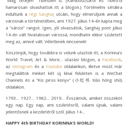
“világ tetején” Tibetben is. (Kambodzsáról és Tibetről
hamarosan olvashattok itt a blogon.) Történelmi sétákra
indultunk a
régi Sanghaj
utcáin, hogy elmerüljünk annak a
városnak a történetében, ami 1927. július 14-én kapta meg
a “városi” rangot. Igen, jól olvassátok, Sanghaj pont július
14-én vált hivatalosan várossá, mondhatni ekkor született
meg az, amivé vált. Véletlenek nincsenek!
Köszönjük, hogy továbbra is velünk utaztok itt, a Korinna’s
World Travel, Art & More… utazási blogon, a
Facebook
,
az
Instagram
és a
Youtube
oldalainkon, illetve most már
megtaláltok minket két új kínai felületen is a WeChat
Channels és a “Kis piros könyv” (小红书 Xiǎo hóng shū)
oldalakon.
1793… 1927… 1982… 2019… Évszámok, amiket összeköt
egy nap. Egy nap, ami születésről, valami újnak, valami
jelentősnek a kezdetéről szól. Július 14…
HAPPY 4th BIRTHDAY KORINNA’S WORLD!