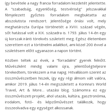
így bevétele a nagy francia forradalom kezdetét jelentette.
A “szabadság, egyenlőség, testvériség” jelszavakkal
fémjelezett győztes forradalom megbuktatta az
abszolutista rendszert. Jelentősége óriási volt, mely
meghatározta Európa történetét a XVIII. század végén,
sőt hatással volt a XIX. századra is. 1793. július 14-én egy
új korszak iránti törekvés született meg. Egész életemben
szerettem ezt a történelmi adalékot, ami közel 200 évvel a
születésem előtt ugyanazon a napon történt.
Közben teltek az évek, a “forradalmi” gyerek felnőtt.
Művészként mindig valami újra, jelentőségteljesre
törekedtem, törekszem a mai napig. Hitvallásom szerint az
összművészetben hiszek, így egy régi álmom vált valóra,
amikor 2019. július 14-én megszületett a Korinna’s World
Travel, Art & More… utazási blog. Számomra ez egy
összművészeti projekt, ahol utazás, kultúra, gasztronómia,
irodalom, fotó- és képzőművészet találkozik, hogy
összeolvadva egy egységet alkossanak.