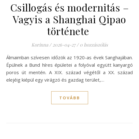
Csillogás és modernitás –
Vagyis a Shanghai Qipao
története
Korinna
/
2026-04-27
/
0 hozzászólás
Álmaimban szívesen időzök az 1920-as évek Sanghajában.
Épülnek a Bund híres épületei a folyóval együtt kanyargó
poros út mentén. A XIX. század végétől a XX. század
elejéig kiépül egy virágzó és gazdag terület,…
TOVÁBB