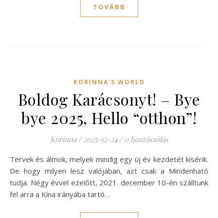
TOVÁBB
KORINNA'S WORLD
Boldog Karácsonyt! – Bye
bye 2025, Hello “otthon”!
Korinna
/
2025-12-24
/
0 hozzászólás
Tervek és álmok, melyek mindig egy új év kezdetét kísérik.
De hogy milyen lesz valójában, azt csak a Mindenható
tudja. Négy évvel ezelőtt, 2021. december 10-én szálltunk
fel arra a Kína irányába tartó…