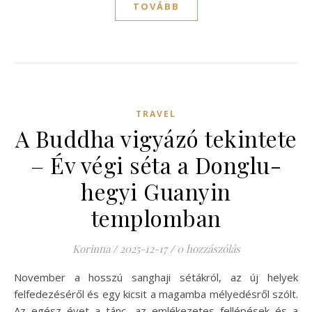
TOVÁBB
TRAVEL
A Buddha vigyázó tekintete
– Év végi séta a Donglu-
hegyi Guanyin
templomban
Korinna
/
2025-12-17
/
0 hozzászólás
November a hosszú sanghaji sétákról, az új helyek
felfedezéséről és egy kicsit a magamba mélyedésről szólt.
Az egész évet a tánc, az emlékezetes fellépések és a