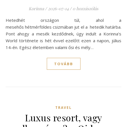
Korinna
/
2026-07-14
/
0 hozzászólás
Hetedhét országon túl, ahol a
mesehős hétmérföldes csizmában jut el a hetedik határba.
Pont ahogy a mesék kezdődnek, úgy indult a Korinna’s
World története is hét évvel ezelőtt ezen a napon, július
14-én. Egész életemben valami ősi és mély…
TOVÁBB
TRAVEL
Luxus resort, vagy