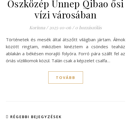
Őszközép Ünnep Qibao ősi
vízi városában
Korinna
/
2025-10-06
/
0 hozzászólás
Történetek és mesék által átszőtt világban jártam. Álmok
között ringtam, miközben kinéztem a csöndes teaház
ablakán a békésen morajló folyóra. Forró pára szállt fel az
óriás vízililiomok közül. Talán csak a képzelet csalfa…
TOVÁBB
RÉGEBBI BEJEGYZÉSEK