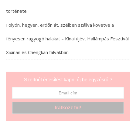
története
Folyón, hegyen, erdőn át, szélben szállva követve a
fényesen ragyogó halakat – Kínai újév, Hallámpás Fesztivál
Xixinan és Chengkan falvakban
Szertnél értesítést kapni új bejegyzésről?