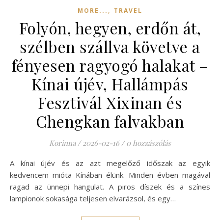
,
MORE...
TRAVEL
Folyón, hegyen, erdőn át,
szélben szállva követve a
fényesen ragyogó halakat –
Kínai újév, Hallámpás
Fesztivál Xixinan és
Chengkan falvakban
Korinna
/
2026-02-16
/
0 hozzászólás
A kínai újév és az azt megelőző időszak az egyik
kedvencem mióta Kínában élünk. Minden évben magával
ragad az ünnepi hangulat. A piros díszek és a színes
lampionok sokasága teljesen elvarázsol, és egy…