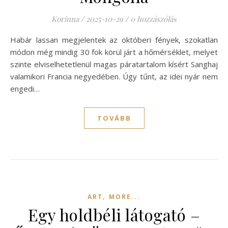
Korinna
/
2025-10-29
/
0 hozzászólás
Habár lassan megjelentek az októberi fények, szokatlan
módon még mindig 30 fok körül járt a hőmérséklet, melyet
szinte elviselhetetlenül magas páratartalom kísért Sanghaj
valamikori Francia negyedében. Úgy tűnt, az idei nyár nem
engedi…
TOVÁBB
,
ART
MORE...
Egy holdbéli látogató –