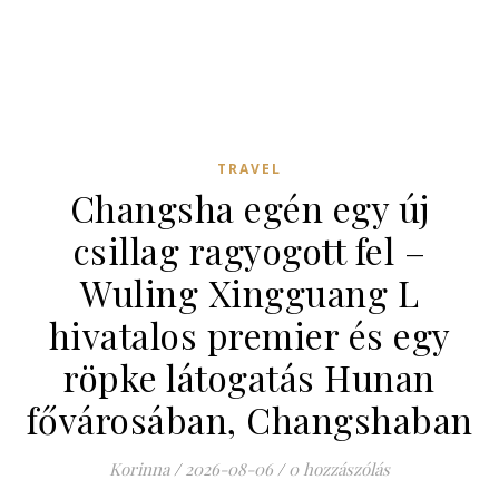
TRAVEL
Changsha egén egy új
csillag ragyogott fel –
Wuling Xingguang L
hivatalos premier és egy
röpke látogatás Hunan
fővárosában, Changshaban
Korinna
/
2026-08-06
/
0 hozzászólás