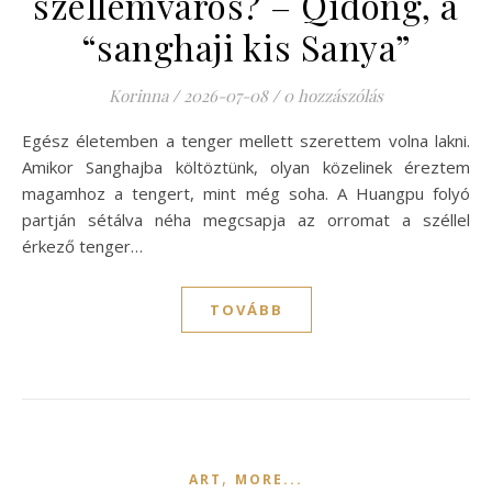
szellemváros? – Qidong, a
“sanghaji kis Sanya”
Korinna
/
2026-07-08
/
0 hozzászólás
Egész életemben a tenger mellett szerettem volna lakni.
Amikor Sanghajba költöztünk, olyan közelinek éreztem
magamhoz a tengert, mint még soha. A Huangpu folyó
partján sétálva néha megcsapja az orromat a széllel
érkező tenger…
TOVÁBB
,
ART
MORE...