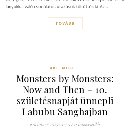
lányokkal való csodálatos utazások töltötték ki. Az…
TOVÁBB
,
ART
MORE...
Monsters by Monsters:
Now and Then – 10.
születésnapját ünnepli
Labubu Sanghajban
Korinna
/
2025-11-30
/
0 hozzászólás