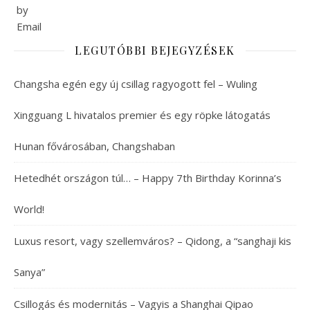
LEGUTÓBBI BEJEGYZÉSEK
Changsha egén egy új csillag ragyogott fel – Wuling
Xingguang L hivatalos premier és egy röpke látogatás
Hunan fővárosában, Changshaban
Hetedhét országon túl… – Happy 7th Birthday Korinna’s
World!
Luxus resort, vagy szellemváros? – Qidong, a “sanghaji kis
Sanya”
Csillogás és modernitás – Vagyis a Shanghai Qipao