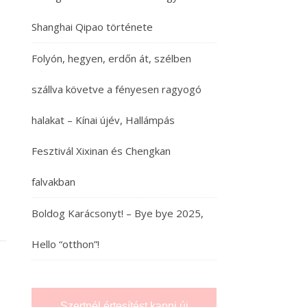
Shanghai Qipao története
Folyón, hegyen, erdőn át, szélben
szállva követve a fényesen ragyogó
halakat – Kínai újév, Hallámpás
Fesztivál Xixinan és Chengkan
falvakban
Boldog Karácsonyt! – Bye bye 2025,
Hello “otthon”!
Szertnél értesítést kapni új