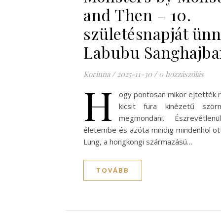
and Then – 10.
születésnapját ünn
Labubu Sanghajba
Korinna
/
2025-11-30
/
0 hozzászólás
H
ogy pontosan mikor ejtették r
kicsit fura kinézetű ször
megmondani. Észrevétle
életembe és azóta mindig mindenhol ot
Lung, a hongkongi származású…
TOVÁBB