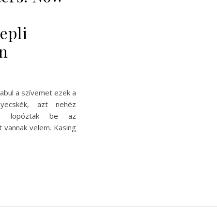
epli
n
abul a szívemet ezek a
nyecskék, azt nehéz
nül lopóztak be az
t vannak velem. Kasing