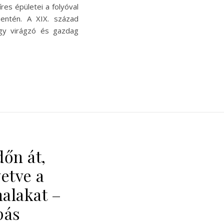
res épületei a folyóval
entén. A XIX. század
egy virágzó és gazdag
dőn át,
vetve a
alakat –
pás