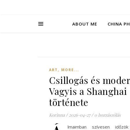
ABOUT ME
CHINA P
,
ART
MORE...
Csillogás és moder
Vagyis a Shanghai
története
Korinna
/
2026-04-27
/
0 hozzászólás
lmaimban szívesen időzö