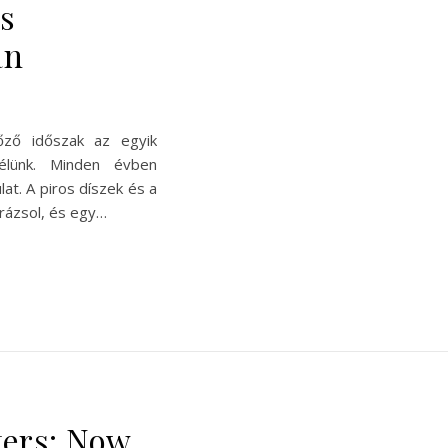
és
an
őző időszak az egyik
élünk. Minden évben
at. A piros díszek és a
rázsol, és egy…
ers: Now