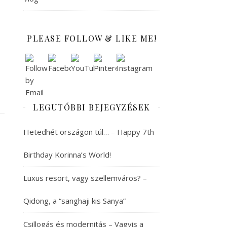
PLEASE FOLLOW & LIKE ME!
LEGUTÓBBI BEJEGYZÉSEK
Hetedhét országon túl… – Happy 7th
Birthday Korinna’s World!
Luxus resort, vagy szellemváros? –
Qidong, a “sanghaji kis Sanya”
Csillogás és modernitás – Vagyis a