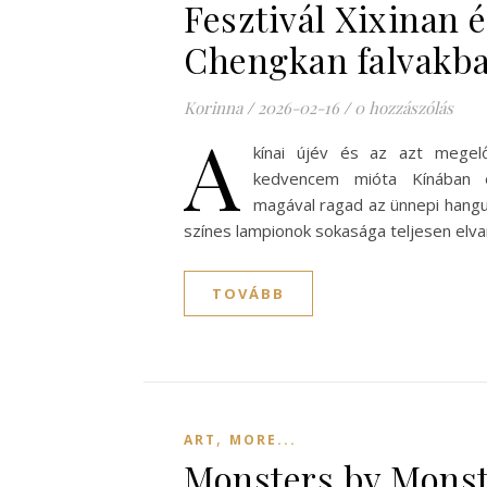
Fesztivál Xixinan 
Chengkan falvakb
Korinna
/
2026-02-16
/
0 hozzászólás
A
kínai újév és az azt megel
kedvencem mióta Kínában 
magával ragad az ünnepi hangul
színes lampionok sokasága teljesen elva
TOVÁBB
,
ART
MORE...
Monsters by Monst