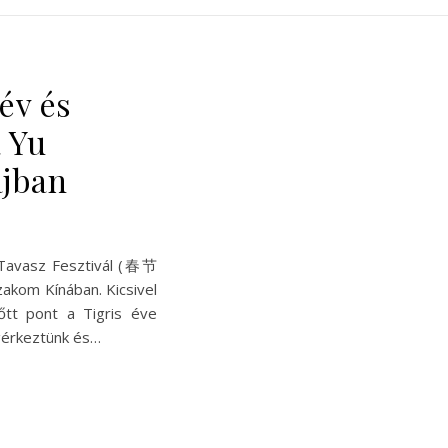
év és
 Yu
jban
ó Tavasz Fesztivál (春节
zakom Kínában. Kicsivel
őtt pont a Tigris éve
gérkeztünk és…