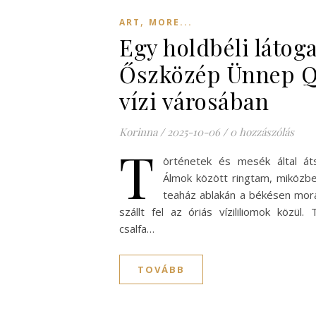
,
ART
MORE...
Egy holdbéli látog
Őszközép Ünnep Q
vízi városában
Korinna
/
2025-10-06
/
0 hozzászólás
T
örténetek és mesék által áts
Álmok között ringtam, miközb
teaház ablakán a békésen moraj
szállt fel az óriás vízililiomok közül.
csalfa…
TOVÁBB