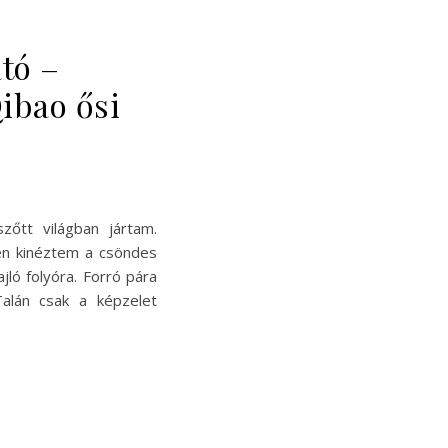
ató –
ibao ősi
zőtt világban jártam.
en kinéztem a csöndes
ló folyóra. Forró pára
 Talán csak a képzelet