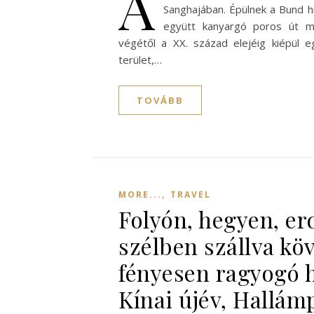
Á
Sanghajában. Épülnek a Bund hí
együtt kanyargó poros út m
végétől a XX. század elejéig kiépül 
terület,…
TOVÁBB
,
MORE...
TRAVEL
Folyón, hegyen, er
szélben szállva kö
fényesen ragyogó h
Kínai újév, Hallám