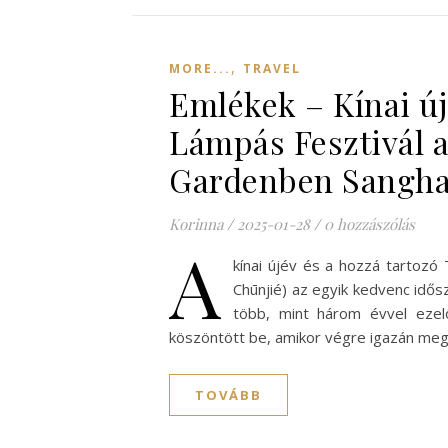
,
MORE...
TRAVEL
Emlékek – Kínai új
Lámpás Fesztivál a
Gardenben Sangha
Korinna
/
2025-01-28
/
0 hozzászólás
A
kínai újév és a hozzá tartoz
Chūnjié) az egyik kedvenc idős
több, mint három évvel ezel
köszöntött be, amikor végre igazán me
TOVÁBB