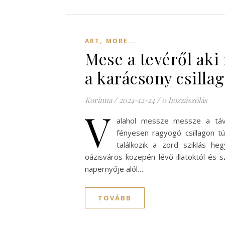
,
ART
MORE...
Mese a tevéről aki
a karácsony csillag
Korinna
/
2024-12-24
/
0 hozzászólás
V
alahol messze messze a távo
fényesen ragyogó csillagon túl
találkozik a zord sziklás he
oázisváros közepén lévő illatoktól és s
napernyője alól…
TOVÁBB