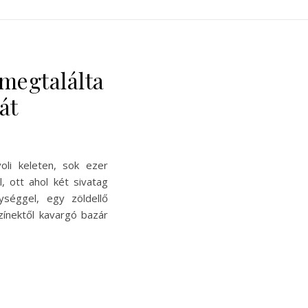
 megtalálta
át
li keleten, sok ezer
, ott ahol két sivatag
gységgel, egy zöldellő
zínektől kavargó bazár