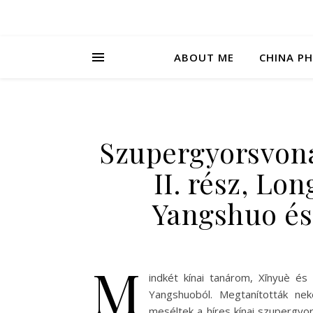
ABOUT ME
CHINA P
Szupergyorsvona
II. rész, Lo
Yangshuo és
M
indkét kínai tanárom, Xīnyuè és 
Yangshuoból. Megtanították nek
meséltek a híres kínai szupergyor