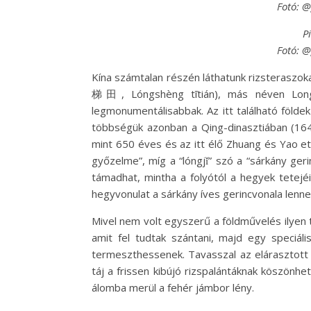
Fotó: 
P
Fotó: 
Kína számtalan részén láthatunk rizsteraszo
梯田, Lóngshèng tītián), más néven Lon
legmonumentálisabbak. Az itt található föld
többségük azonban a Qing-dinasztiában (164
mint 650 éves és az itt élő Zhuang és Yao et
győzelme”, míg a “lóngjǐ” szó a “sárkány ger
támadhat, mintha a folyótól a hegyek tetejéi
hegyvonulat a sárkány íves gerincvonala lenne
Mivel nem volt egyszerű a földművelés ilyen te
amit fel tudtak szántani, majd egy speciális
termeszthessenek. Tavasszal az elárasztott 
táj a frissen kibújó rizspalántáknak köszönhe
álomba merül a fehér jámbor lény.