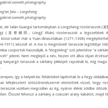
@gabriel.nemeth.photography
ing’an falu – Longsheng
@gabriel.nemeth.photography
kat, de talán Guangxi tartományban a Longsheng rizsteraszok (
gji (龙脊梯田, Lóngjǐ tītián) rizsteraszok a legszebbek 
ek közül sokat már a Yuan-dinasztiában (1271-1368) megépítette
4-1911) készült el. A ma is megművelt teraszok legtöbbje tö
nikai csoportok használják. A “lóngshèng” szó jelentése “a sárká
incét” jelenti. Nem meglepő a név, hiszen ott állva olyan érzésü
g kanyargó teraszok a sárkány pikkejeit rajzolnák ki, míg maga
.
repen, így a helyiek kis felületeket lapítottak le a hegy oldalába
an kifejlesztett öntözőrendszerrel elöntöttek vízzel, hogy riz
teraszok vizében megcsillan az ég, nyáron élénk zöldbe öltözik
tően. Ősszel felveszi a sárkány a császári arany kabátot, majd té