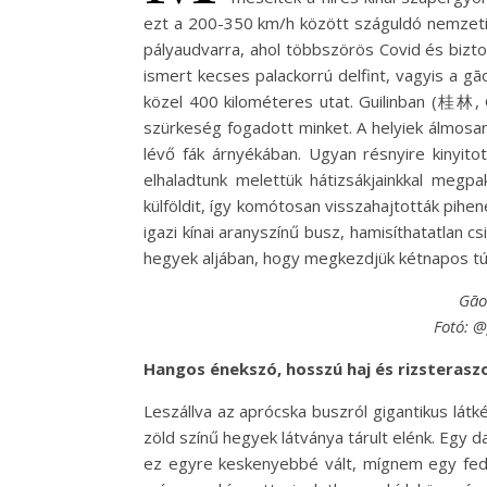
ezt a 200-350 km/h között száguldó nemzeti h
pályaudvarra, ahol többszörös Covid és bizto
ismert kecses palackorrú delfint, vagyis a gā
közel 400 kilométeres utat. Guilinban (桂林, Gu
szürkeség fogadott minket. A helyiek álmosan
lévő fák árnyékában. Ugyan résnyire kinyito
elhaladtunk melettük hátizsákjainkkal megp
külföldit, így komótosan visszahajtották pihen
igazi kínai aranyszínű busz, hamisíthatatlan cs
hegyek aljában, hogy megkezdjük kétnapos t
Gāo
Fotó: 
Hangos énekszó, hosszú haj és rizsterasz
Leszállva az aprócska buszról gigantikus látk
zöld színű hegyek látványa tárult elénk. Egy
ez egyre keskenyebbé vált, mígnem egy fedett