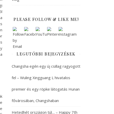
gi
ól
 a
PLEASE FOLLOW & LIKE ME!
és
en
or
as
gy
LEGUTÓBBI BEJEGYZÉSEK
 a
Changsha egén egy új csillag ragyogott
fel – Wuling Xingguang L hivatalos
premier és egy röpke látogatás Hunan
nk
fővárosában, Changshaban
de
de
Hetedhét országon túl… – Happy 7th