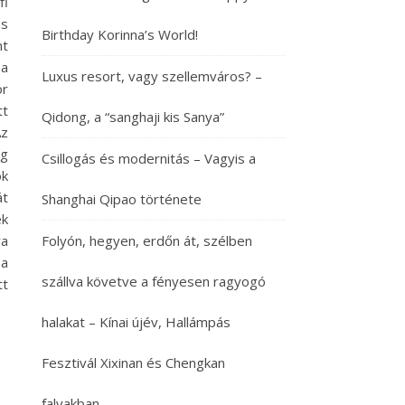
fi
as
Birthday Korinna’s World!
nt
 a
Luxus resort, vagy szellemváros? –
or
tt
Qidong, a “sanghaji kis Sanya”
Az
ég
Csillogás és modernitás – Vagyis a
ok
át
Shanghai Qipao története
ek
ra
Folyón, hegyen, erdőn át, szélben
 a
szállva követve a fényesen ragyogó
tt
halakat – Kínai újév, Hallámpás
Fesztivál Xixinan és Chengkan
falvakban