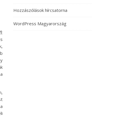
Hozzászólások hírcsatorna
WordPress Magyarország
龙胜
és
k,
bb
ny
nk
 a
n,
st
 a
li