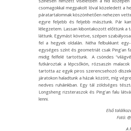
színesen hímzett viseletben a híd közepén sz
csomagokkal megpakolt lóval közeledett a h
páratartalomnak köszönhetően nehezen vettem 
egyre feljebb és feljebb másztunk. Pár kan
lélegzetem. Lassan kibontakozott előttünk a t
láttunk. Egymást követve, szépen szabályosa
fel a hegyek oldalán. Néha felbukkant egy
egységes színt és geometriát csak Ping’an f
midig felfelé tartottunk. A csöndes “világv
futkároztak a lépcsőkön, rózsaszín malacok
tartotta az egyik piros szerencsehozó dísz
járatokon haladtunk a házak között, míg végre
nedves ruháinkban. Egy tál zöldséges tészt
Longsheng rizsteraszok és Ping’an falu látvá
lenni.
Első találko
Fotó: 
A 