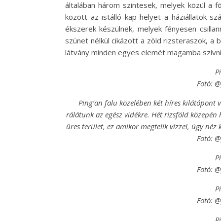
általában három szintesek, melyek közül a f
között az istálló kap helyet a háziállatok s
ékszerek készülnek, melyek fényesen csilla
szünet nélkül cikázott a zöld rizsteraszok, a
látvány minden egyes elemét magamba szívni, 
P
Fotó: 
Ping’an falu közelében két híres kilátópont
rálátunk az egész vidékre. Hét rizsföld közepén
üres terület, ez amikor megtelik vízzel, úgy néz 
Fotó: 
P
Fotó: 
P
Fotó: 
P