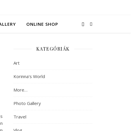
ALLERY
ONLINE SHOP
KATEGÓRIÁK
Art
Korinna's World
More…
Photo Gallery
és
Travel
en
am
Vlog