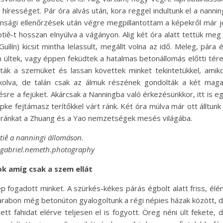
írességet. Pár óra alvás után, kora reggel indultunk el a nannin
nsági ellenőrzések után végre megpillantottam a képekről már j
otiě-t hosszan elnyúlva a vágányon. Alig két óra alatt tettük meg
ìlín) kicsit mintha lelassult, megállt volna az idő. Meleg, pára 
 ültek, vagy éppen feküdtek a hatalmas betonállomás előtti tér
tták a szemüket és lassan követtek minket tekintetükkel, amik
akolva, de talán csak az álmuk részének gondolták a két mag
ésre a fejüket. Akárcsak a Nanningba való érkezésünkkor, itt is e
ipke fejtámasz terítőkkel várt ránk. Két óra múlva már ott álltunk
úránkat a Zhuang és a Yao nemzetségek mesés világába.
tiě a nanningi állomáson.
@gabriel.nemeth.photography
ok amíg csak a szem ellát
ép fogadott minket. A szürkés-kékes párás égbolt alatt friss, élé
 darabon még betonúton gyalogoltunk a régi népies házak között, 
 fahidat elérve teljesen el is fogyott. Öreg néni ült fekete, 