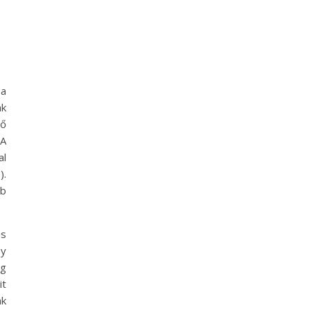
 a
ak
lő
 A
al
).
bb
es
ny
ég
it
ak