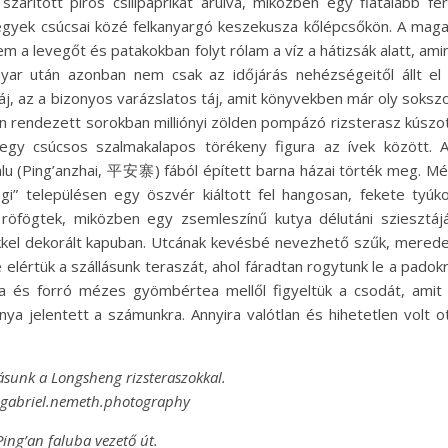
árított piros csilipaprikát árulva, miközben egy fiatalabb fér
egyek csúcsai közé felkanyargó keszekusza kőlépcsőkön. A mag
a levegőt és patakokban folyt rólam a víz a hátizsák alatt, ami
yar után azonban nem csak az időjárás nehézségeitől állt el
áj, az a bizonyos varázslatos táj, amit könyvekben már oly soksz
n rendezett sorokban milliónyi zölden pompázó rizsterasz kúszo
-egy csúcsos szalmakalapos törékeny figura az ívek között. 
alu (Ping’anzhai, 平安寨) fából épített barna házai törték meg. M
égi” településen egy öszvér kiáltott fel hangosan, fekete tyúk
 röfögtek, miközben egy zsemleszínű kutya délutáni sziesztáj
ekkel dekorált kapuban. Utcának kevésbé nevezhető szűk, mered
 elértük a szállásunk teraszát, ahol fáradtan rogytunk le a padok
a és forró mézes gyömbértea mellől figyeltük a csodát, amit
nya jelentett a számunkra. Annyira valótlan és hihetetlen volt o
zásunk a Longsheng rizsteraszokkal.
@gabriel.nemeth.photography
Ping’an faluba vezető út.