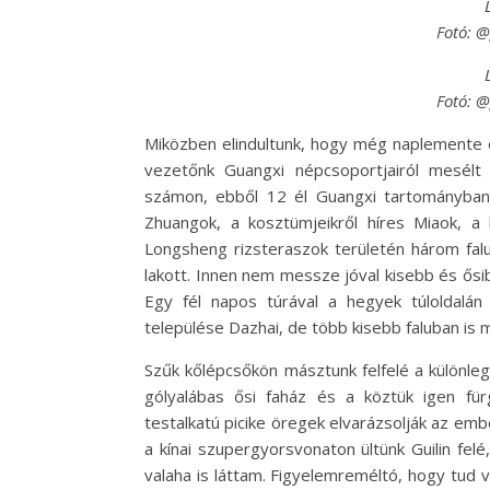
Fotó: 
Fotó: 
Miközben elindultunk, hogy még naplemente e
vezetőnk Guangxi népcsoportjairól mesélt
számon, ebből 12 él Guangxi tartományban. 
Zhuangok, a kosztümjeikről híres Miaok, 
Longsheng rizsteraszok területén három falut 
lakott. Innen nem messze jóval kisebb és ősib
Egy fél napos túrával a hegyek túloldalán
települése Dazhai, de több kisebb faluban is m
Szűk kőlépcsőkön másztunk felfelé a különleg
gólyalábas ősi faház és a köztük igen für
testalkatú picike öregek elvarázsolják az emb
a kínai szupergyorsvonaton ültünk Guilin fel
valaha is láttam. Figyelemreméltó, hogy tud 