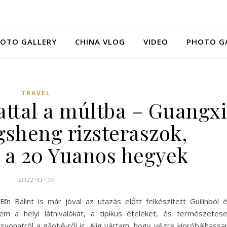
HOTO GALLERY
CHINA VLOG
VIDEO
PHOTO G
TRAVEL
ttal a múltba – Guangxi
ngsheng rizsteraszok,
 a 20 Yuanos hegyek
2022-11-30
Bīn Bálint is már jóval az utazás előtt felkészített Guilinból 
em a helyi látnivalókat, a tipikus ételeket, és természetes
svonatról a gāotiě-ről is. Alig vártam, hogy végre kipróbálhass