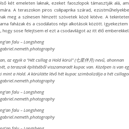
ölső két emeleten laknak, ezeket faoszlopok támasztják alá, am
zámára. A teraszokon piros csilipaprika szárad, ezüstműhelyekb
nnak meg a színesen hímzett szövetek közé kitéve. A tekintet
 barna faházak és a csodálatos népi alkotások között. Igyekeztem
hogy sose felejtsem el ezt a csodavilágot az itt élő emberekkel
ing’an falu – Longsheng
@gabriel.nemeth.photography
 van, az egyik a “Hét csillag a Hold körül” (七星伴月) nevű, ahonnan
 hét, a teraszok építéséből visszamaradt kupac van. Középen is van e
ki mint a Hold. A körülötte lévő hét kupac szimbolizálja a hét csillago
@gabriel.nemeth.photography
ing’an falu – Longsheng
@gabriel.nemeth.photography
ing’an falu – Longsheng
@gabriel.nemeth.photography
ing’an falu – Longsheng