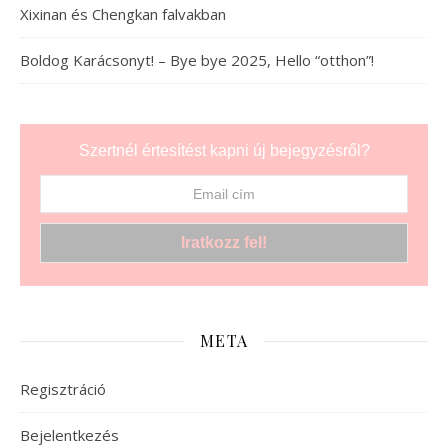
Xixinan és Chengkan falvakban
Boldog Karácsonyt! – Bye bye 2025, Hello “otthon”!
Szertnél értesítést kapni új bejegyzésről?
META
Regisztráció
Bejelentkezés