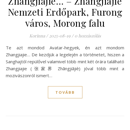
Zhangjiajie… – Zhangjiajie
Nemzeti Erdőpark, Furong
város, Morong falu
Korinna
/
2025-08-19
/
0 hozzászólás
Te azt mondod Avatar-hegyek, én azt mondom
Zhangjiajie… De kezdjük a legelején a történetet, hiszen a
Sanghajtól repülővel valamivel több mint két órára található
Zhangjiajie (张家界 Zhāngjiājiè) jóval több mint a
mozivászonról ismert…
TOVÁBB