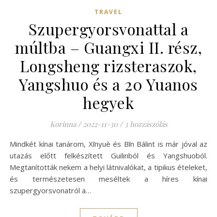
TRAVEL
Szupergyorsvonattal a
múltba – Guangxi II. rész,
Longsheng rizsteraszok,
Yangshuo és a 20 Yuanos
hegyek
Korinna
/
2022-11-30
/
3 hozzászólás
Mindkét kínai tanárom, Xīnyuè és Bīn Bálint is már jóval az
utazás előtt felkészített Guilinból és Yangshuoból.
Megtanították nekem a helyi látnivalókat, a tipikus ételeket,
és természetesen meséltek a híres kínai
szupergyorsvonatról a…