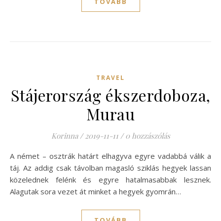
TOVÁBB
TRAVEL
Stájerország ékszerdoboza,
Murau
Korinna
/
2019-11-11
/
0 hozzászólás
A német – osztrák határt elhagyva egyre vadabbá válik a
táj. Az addig csak távolban magasló sziklás hegyek lassan
közelednek felénk és egyre hatalmasabbak lesznek.
Alagutak sora vezet át minket a hegyek gyomrán…
TOVÁBB