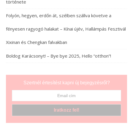
története
Folyón, hegyen, erdőn át, szélben szállva követve a
fényesen ragyogó halakat – Kínai újév, Hallámpás Fesztivál
Xixinan és Chengkan falvakban
Boldog Karácsonyt! – Bye bye 2025, Hello “otthon”!
Szertnél értesítést kapni új bejegyzésről?