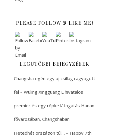
PLEASE FOLLOW & LIKE ME!
LEGUTÓBBI BEJEGYZÉSEK
Changsha egén egy új csillag ragyogott
fel – Wuling Xingguang L hivatalos
premier és egy röpke látogatás Hunan
fővárosában, Changshaban
Hetedhét országon túl… – Happy 7th