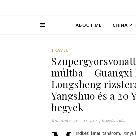
ABOUT ME
CHINA P
TRAVEL
Szupergyorsvonatt
múltba – Guangxi I
Longsheng rizster
Yangshuo és a 20 
hegyek
Korinna
/
2022-11-30
/
3 hozzászólás
indkét kínai tanárom, Xīnyu