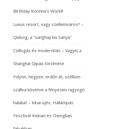
Birthday Korinna’s World!
Luxus resort, vagy szellemváros? –
Qidong, a “sanghaji kis Sanya”
Csillogás és modernitás – Vagyis a
Shanghai Qipao története
Folyón, hegyen, erdőn át, szélben
szállva követve a fényesen ragyogó
halakat – Kínai újév, Hallámpás
Fesztivál Xixinan és Chengkan
falvakban