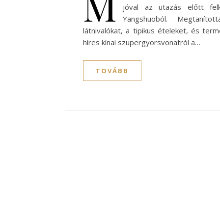
M
jóval az utazás előtt felk
Yangshuoból. Megtaníto
látnivalókat, a tipikus ételeket, és te
híres kínai szupergyorsvonatról a…
TOVÁBB