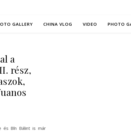
HOTO GALLERY
CHINA VLOG
VIDEO
PHOTO G
al a
I. rész,
aszok,
Yuanos
è és Bīn Bálint is már