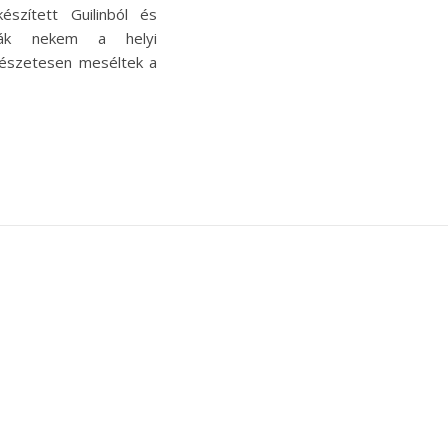
észített Guilinból és
tták nekem a helyi
rmészetesen meséltek a