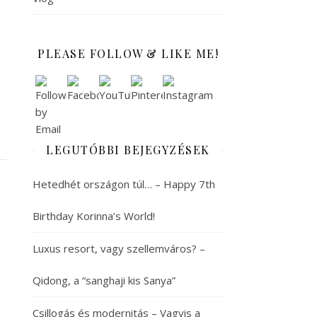
PLEASE FOLLOW & LIKE ME!
LEGUTÓBBI BEJEGYZÉSEK
Hetedhét országon túl… – Happy 7th
Birthday Korinna’s World!
Luxus resort, vagy szellemváros? –
Qidong, a “sanghaji kis Sanya”
Csillogás és modernitás – Vagyis a