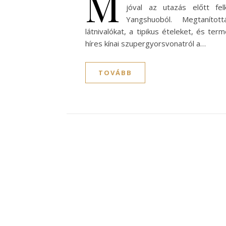
M
jóval az utazás előtt felk
Yangshuoból. Megtaníto
látnivalókat, a tipikus ételeket, és te
híres kínai szupergyorsvonatról a…
TOVÁBB