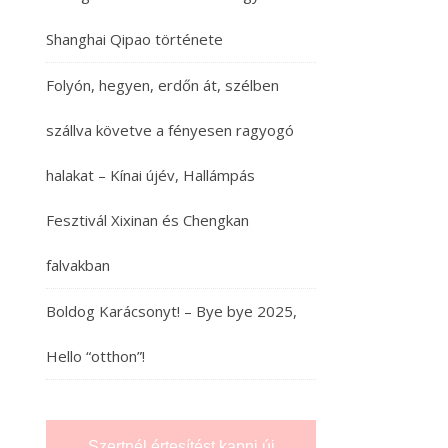
Shanghai Qipao története
Folyón, hegyen, erdőn át, szélben
szállva követve a fényesen ragyogó
halakat – Kínai újév, Hallámpás
Fesztivál Xixinan és Chengkan
falvakban
Boldog Karácsonyt! – Bye bye 2025,
Hello “otthon”!
Szertnél értesítést kapni új