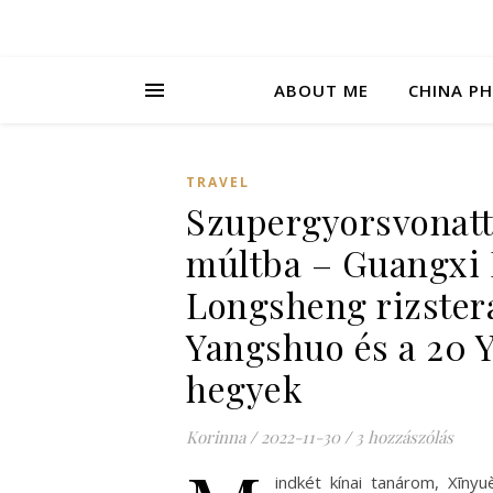
ABOUT ME
CHINA P
TRAVEL
Szupergyorsvonatt
múltba – Guangxi I
Longsheng rizster
Yangshuo és a 20 
hegyek
Korinna
/
2022-11-30
/
3 hozzászólás
indkét kínai tanárom, Xīnyu