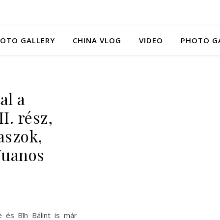
HOTO GALLERY
CHINA VLOG
VIDEO
PHOTO G
al a
I. rész,
aszok,
Yuanos
è és Bīn Bálint is már