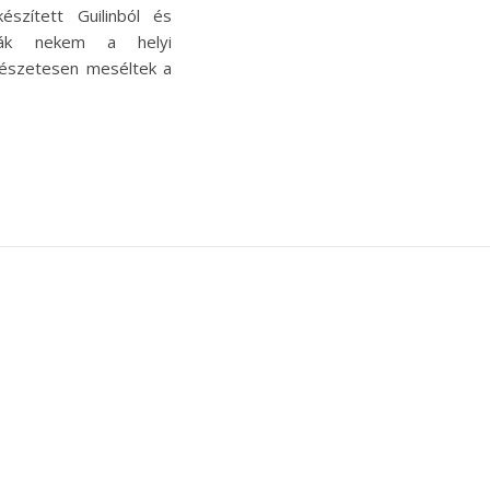
észített Guilinból és
tták nekem a helyi
rmészetesen meséltek a