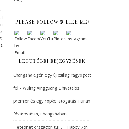
is
ol
PLEASE FOLLOW & LIKE ME!
an
és
t.
az
LEGUTÓBBI BEJEGYZÉSEK
Changsha egén egy új csillag ragyogott
fel – Wuling Xingguang L hivatalos
premier és egy röpke látogatás Hunan
fővárosában, Changshaban
Hetedhét országon túl… – Happy 7th