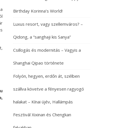
 a
Birthday Korinna’s World!
ól
ár
Luxus resort, vagy szellemváros? –
is
Qidong, a “sanghaji kis Sanya”
t,
Csillogás és modernitás – Vagyis a
Shanghai Qipao története
Folyón, hegyen, erdőn át, szélben
szállva követve a fényesen ragyogó
su
a,
halakat – Kínai újév, Hallámpás
Fesztivál Xixinan és Chengkan
falvakban