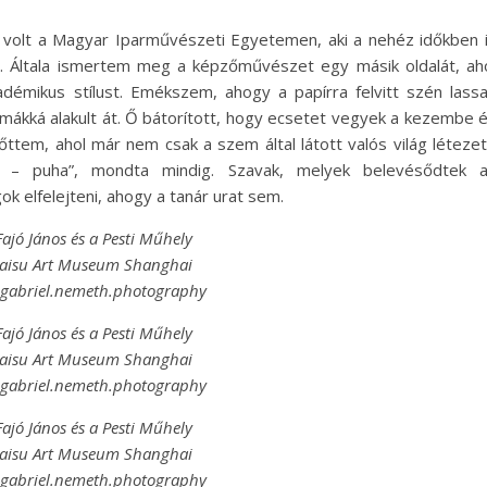
volt a Magyar Iparművészeti Egyetemen, aki a nehéz időkben 
ett. Általa ismertem meg a képzőművészet egy másik oldalát, ah
émikus stílust. Emékszem, ahogy a papírra felvitt szén lass
rmákká alakult át. Ő bátorított, hogy ecsetet vegyek a kezembe 
lőttem, ahol már nem csak a szem által látott valós világ létezet
y – puha”, mondta mindig. Szavak, melyek belevésődtek 
 elfelejteni, ahogy a tanár urat sem.
Fajó János és a Pesti Műhely
Haisu Art Museum Shanghai
@gabriel.nemeth.photography
Fajó János és a Pesti Műhely
Haisu Art Museum Shanghai
@gabriel.nemeth.photography
Fajó János és a Pesti Műhely
Haisu Art Museum Shanghai
@gabriel.nemeth.photography