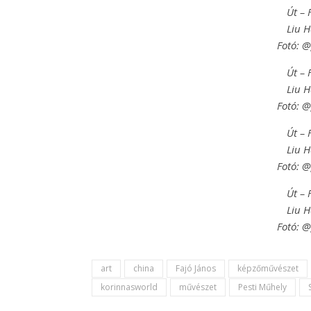
Út – 
Liu 
Fotó: 
Út – 
Liu 
Fotó: 
Út – 
Liu 
Fotó: 
Út – 
Liu 
Fotó: 
art
china
Fajó János
képzőművészet
korinnasworld
művészet
Pesti Műhely