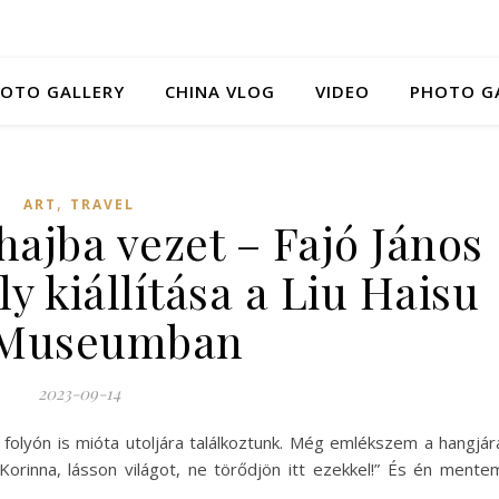
HOTO GALLERY
CHINA VLOG
VIDEO
PHOTO G
,
ART
TRAVEL
hajba vezet – Fajó János
y kiállítása a Liu Haisu
 Museumban
2023-09-14
 folyón is mióta utoljára találkoztunk. Még emlékszem a hangjár
rinna, lásson világot, ne törődjön itt ezekkel!” És én mente