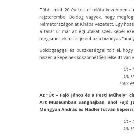
Több, mint 20 év telt el mióta kezemben 
rajzterembe. Boldog vagyok, hogy megfoga
Németországon át Kínába vezetett. Egy hossz
a tanár úr már az égi utakat szeli, képei ez
megismerjék mit is jelent az a bizonyos “arány
Boldogsággal és büszkeséggel tölt el, hogy a
hiszen a képeinek köszönhetően lelke itt van 
Út – 
Liu 
Fotó: 
Az “Út – Fajó János és a Pesti Műhely” c
Art Museumban Sanghajban, ahol Fajó Já
Mengyán András és Nádler István képei is
Út – 
Liu 