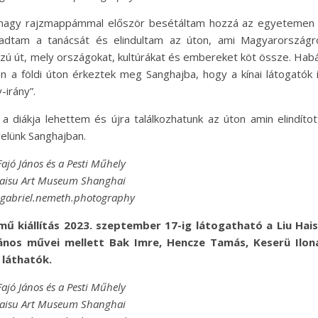
a nagy rajzmappámmal először besétáltam hozzá az egyetemen
dtam a tanácsát és elindultam az úton, ami Magyarországr
ú út, mely országokat, kultúrákat és embereket köt össze. Hab
en a földi úton érkeztek meg Sanghajba, hogy a kínai látogatók 
-irány”.
 diákja lehettem és újra találkozhatunk az úton amin elindítot
velünk Sanghajban.
Fajó János és a Pesti Műhely
Haisu Art Museum Shanghai
@gabriel.nemeth.photography
ímű kiállítás 2023. szeptember 17-ig látogatható a Liu Hai
nos művei mellett Bak Imre, Hencze Tamás, Keserü Ilon
 láthatók.
Fajó János és a Pesti Műhely
Haisu Art Museum Shanghai