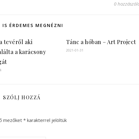
0 hozzászól
 IS ÉRDEMES MEGNÉZNI
a tevéről aki
Tánc a hóban – Art Project
2021-01-31
lálta a karácsony
gát
4
SZÓLJ HOZZÁ
ző mezőket
*
karakterrel jelöltük