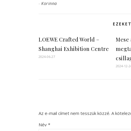
-
Korinna
EZEKET
LOEWE Crafted World –
Mese 
Shanghai Exhibition Centre
megta
2024-06-27
csilla
2024-12-2
Az e-mail címet nem tesszük közzé.
A kötele
Név
*