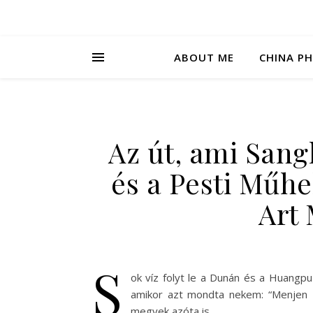
ABOUT ME
CHINA P
Az út, ami Sang
és a Pesti Műhel
Art
S
ok víz folyt le a Dunán és a Huangpu
amikor azt mondta nekem: “Menjen Ko
megyek azóta is…