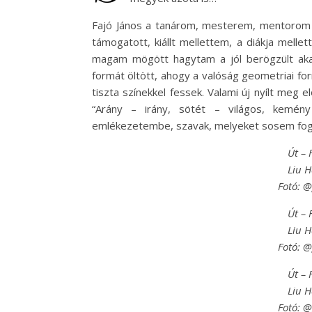
Fajó János a tanárom, mesterem, mentorom 
támogatott, kiállt mellettem, a diákja mell
magam mögött hagytam a jól berögzült akad
formát öltött, ahogy a valóság geometriai fo
tiszta színekkel fessek. Valami új nyílt meg e
“Arány – irány, sötét – világos, kemén
emlékezetembe, szavak, melyeket sosem fogok
Út – 
Liu 
Fotó: 
Út – 
Liu 
Fotó: 
Út – 
Liu 
Fotó: 