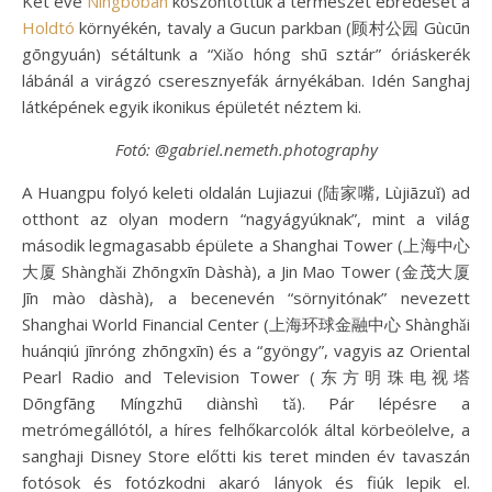
Két éve
Ningboban
köszöntöttük a természet ébredését a
Holdtó
környékén, tavaly a Gucun parkban (顾村公园 Gùcūn
gōngyuán) sétáltunk a “Xiǎo hóng shū sztár” óriáskerék
lábánál a virágzó cseresznyefák árnyékában. Idén Sanghaj
látképének egyik ikonikus épületét néztem ki.
Fotó: @gabriel.nemeth.photography
A Huangpu folyó keleti oldalán Lujiazui (陆家嘴, Lùjiāzuǐ) ad
otthont az olyan modern “nagyágyúknak”, mint a világ
második legmagasabb épülete a Shanghai Tower (上海中心
大厦 Shànghǎi Zhōngxīn Dàshà), a Jin Mao Tower (金茂大厦
Jīn mào dàshà), a becenevén “sörnyitónak” nevezett
Shanghai World Financial Center (上海环球金融中心 Shànghǎi
huánqiú jīnróng zhōngxīn) és a “gyöngy”, vagyis az Oriental
Pearl Radio and Television Tower (东方明珠电视塔
Dōngfāng Míngzhū diànshì tǎ). Pár lépésre a
metrómegállótól, a híres felhőkarcolók által körbeölelve, a
sanghaji Disney Store előtti kis teret minden év tavaszán
fotósok és fotózkodni akaró lányok és fiúk lepik el.