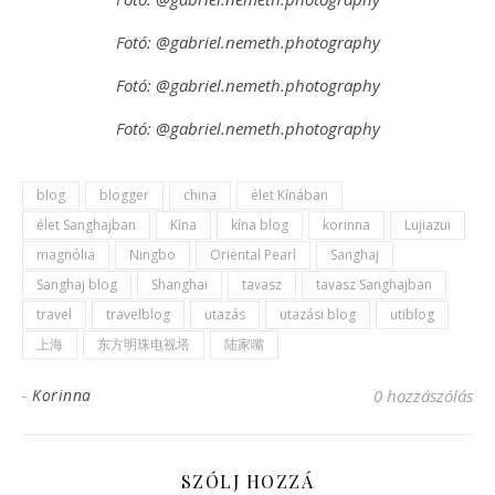
Fotó: @gabriel.nemeth.photography
Fotó: @gabriel.nemeth.photography
Fotó: @gabriel.nemeth.photography
blog
blogger
china
élet Kínában
élet Sanghajban
Kína
kína blog
korinna
Lujiazui
magnólia
Ningbo
Oriental Pearl
Sanghaj
Sanghaj blog
Shanghai
tavasz
tavasz Sanghajban
travel
travelblog
utazás
utazási blog
utiblog
上海
东方明珠电视塔
陆家嘴
-
Korinna
0 hozzászólás
SZÓLJ HOZZÁ