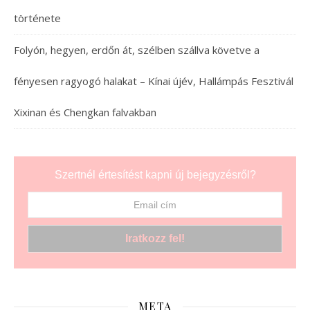
története
Folyón, hegyen, erdőn át, szélben szállva követve a
fényesen ragyogó halakat – Kínai újév, Hallámpás Fesztivál
Xixinan és Chengkan falvakban
Szertnél értesítést kapni új bejegyzésről?
META