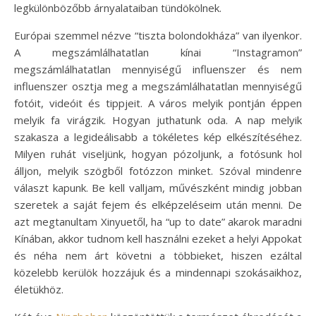
legkülönbözőbb árnyalataiban tündökölnek.
Európai szemmel nézve “tiszta bolondokháza” van ilyenkor.
A megszámlálhatatlan kínai “Instagramon”
megszámlálhatatlan mennyiségű influenszer és nem
influenszer osztja meg a megszámlálhatatlan mennyiségű
fotóit, videóit és tippjeit. A város melyik pontján éppen
melyik fa virágzik. Hogyan juthatunk oda. A nap melyik
szakasza a legideálisabb a tökéletes kép elkészítéséhez.
Milyen ruhát viseljünk, hogyan pózoljunk, a fotósunk hol
álljon, melyik szögből fotózzon minket. Szóval mindenre
választ kapunk. Be kell valljam, művészként mindig jobban
szeretek a saját fejem és elképzeléseim után menni. De
azt megtanultam Xinyuetől, ha “up to date” akarok maradni
Kínában, akkor tudnom kell használni ezeket a helyi Appokat
és néha nem árt követni a többieket, hiszen ezáltal
közelebb kerülök hozzájuk és a mindennapi szokásaikhoz,
életükhöz.