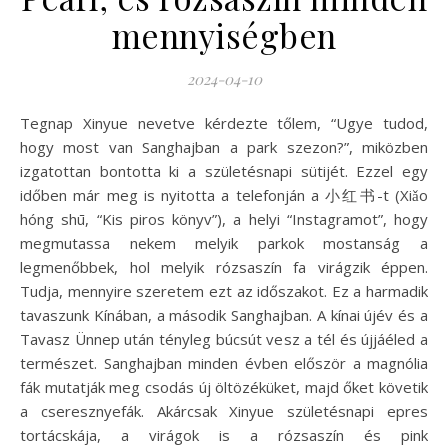
mennyiségben
2024-04-10
Tegnap Xinyue nevetve kérdezte tőlem, “Ugye tudod,
hogy most van Sanghajban a park szezon?”, miközben
izgatottan bontotta ki a születésnapi sütijét. Ezzel egy
időben már meg is nyitotta a telefonján a 小红书-t (Xiǎo
hóng shū, “Kis piros könyv”), a helyi “Instagramot”, hogy
megmutassa nekem melyik parkok mostanság a
legmenőbbek, hol melyik rózsaszín fa virágzik éppen.
Tudja, mennyire szeretem ezt az időszakot. Ez a harmadik
tavaszunk Kínában, a második Sanghajban. A kínai újév és a
Tavasz Ünnep után tényleg búcsút vesz a tél és újjáéled a
természet. Sanghajban minden évben először a magnólia
fák mutatják meg csodás új öltözéküket, majd őket követik
a cseresznyefák. Akárcsak Xinyue születésnapi epres
tortácskája, a virágok is a rózsaszín és pink