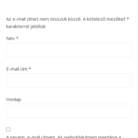
Az e-mail címet nem tesszük közzé.
A kötelező mezőket
*
karakterrel jelöltük
Név
*
E-mail cím
*
Honlap
A nevem, e-mail címem, és weboldalcímem mentése a