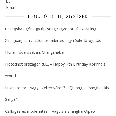
LEGUTÓBBI BEJEGYZÉSEK
Changsha egén egy új csillag ragyogott fel – Wuling
Xingguang L hivatalos premier és egy röpke látogatás
Hunan fővárosában, Changshaban
Hetedhét országon túl… – Happy 7th Birthday Korinna’s
World!
Luxus resort, vagy szellemváros? – Qidong, a “sanghaji kis
Sanya”
Csillogás és modernitás – Vagyis a Shanghai Qipao