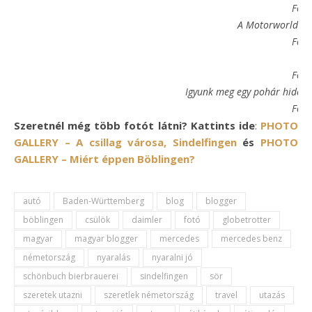
Fotó
A Motorworld a 
Fotó
Fotó
Igyunk meg egy pohár hideg 
Fotó
Szeretnél még több fotót látni?
Kattints ide
:
PHOTO
GALLERY – A csillag városa, Sindelfingen
és
PHOTO
GALLERY – Miért éppen Böblingen?
autó
Baden-Württemberg
blog
blogger
böblingen
csülök
daimler
fotó
globetrotter
magyar
magyar blogger
mercedes
mercedes benz
németország
nyaralás
nyaralni jó
schönbuch bierbrauerei
sindelfingen
sör
szeretek utazni
szeretlek németország
travel
utazás