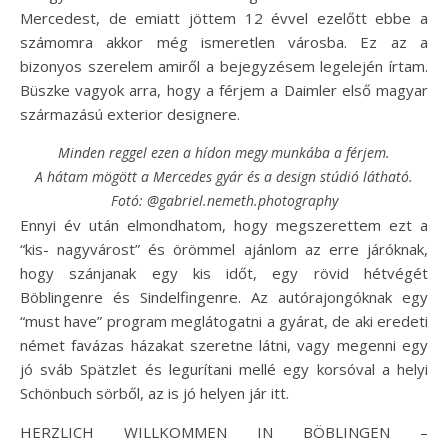
Mercedest, de emiatt jöttem 12 évvel ezelőtt ebbe a
számomra akkor még ismeretlen városba. Ez az a
bizonyos szerelem amiről a bejegyzésem legelején írtam.
Büszke vagyok arra, hogy a férjem a Daimler első magyar
származású exterior designere.
Minden reggel ezen a hídon megy munkába a férjem.
A hátam mögött a Mercedes gyár és a design stúdió látható.
Fotó: @gabriel.nemeth.photography
Ennyi év után elmondhatom, hogy megszerettem ezt a
“kis- nagyvárost” és örömmel ajánlom az erre járóknak,
hogy szánjanak egy kis időt, egy rövid hétvégét
Böblingenre és Sindelfingenre. Az autórajongóknak egy
“must have” program meglátogatni a gyárat, de aki eredeti
német favázas házakat szeretne látni, vagy megenni egy
jó sváb Spätzlet és legurítani mellé egy korsóval a helyi
Schönbuch sörből, az is jó helyen jár itt.
HERZLICH WILLKOMMEN IN BÖBLINGEN –