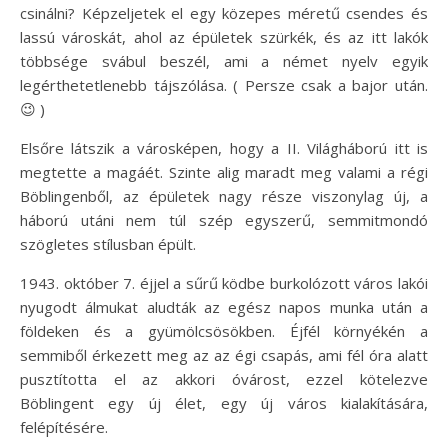
csinálni? Képzeljetek el egy közepes méretű csendes és
lassú városkát, ahol az épületek szürkék, és az itt lakók
többsége svábul beszél, ami a német nyelv egyik
legérthetetlenebb tájszólása. ( Persze csak a bajor után.
😉 )
Elsőre látszik a városképen, hogy a II. Világháború itt is
megtette a magáét. Szinte alig maradt meg valami a régi
Böblingenből, az épületek nagy része viszonylag új, a
háború utáni nem túl szép egyszerű, semmitmondó
szögletes stílusban épült.
1943. október 7. éjjel a sűrű ködbe burkolózott város lakói
nyugodt álmukat aludták az egész napos munka után a
földeken és a gyümölcsösökben. Éjfél környékén a
semmiből érkezett meg az az égi csapás, ami fél óra alatt
pusztította el az akkori óvárost, ezzel kötelezve
Böblingent egy új élet, egy új város kialakítására,
felépítésére.