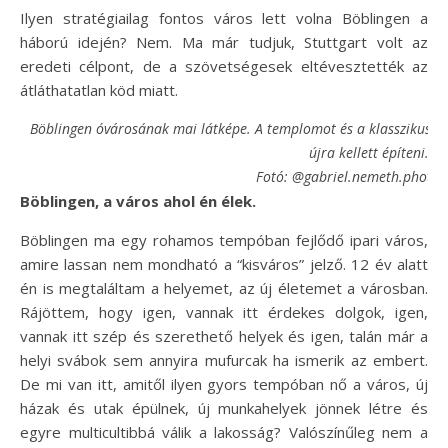
Ilyen stratégiailag fontos város lett volna Böblingen a
háború idején? Nem. Ma már tudjuk, Stuttgart volt az
eredeti célpont, de a szövetségesek eltévesztették az
átláthatatlan köd miatt.
Böblingen óvárosának mai látképe. A templomot és a klasszikus 
újra kellett építeni.
Fotó: @gabriel.nemeth.photo
Böblingen, a város ahol én élek.
Böblingen ma egy rohamos tempóban fejlődő ipari város,
amire lassan nem mondható a “kisváros” jelző. 12 év alatt
én is megtaláltam a helyemet, az új életemet a városban.
Rájöttem, hogy igen, vannak itt érdekes dolgok, igen,
vannak itt szép és szerethető helyek és igen, talán már a
helyi svábok sem annyira mufurcak ha ismerik az embert.
De mi van itt, amitől ilyen gyors tempóban nő a város, új
házak és utak épülnek, új munkahelyek jönnek létre és
egyre multicultibbá válik a lakosság? Valószínűleg nem a