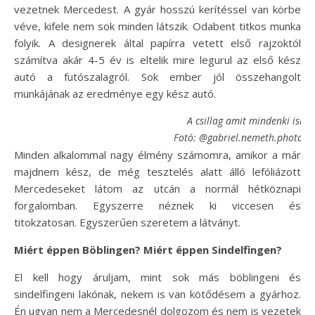
vezetnek Mercedest. A gyár hosszú kerítéssel van körbe
véve, kifele nem sok minden látszik. Odabent titkos munka
folyik. A designerek által papírra vetett első rajzoktól
számítva akár 4-5 év is eltelik mire legurul az első kész
autó a futószalagról. Sok ember jól összehangolt
munkájának az eredménye egy kész autó.
A csillag amit mindenki isme
Fotó: @gabriel.nemeth.photogr
Minden alkalommal nagy élmény számomra, amikor a már
majdnem kész, de még tesztelés alatt álló lefóliázott
Mercedeseket látom az utcán a normál hétköznapi
forgalomban. Egyszerre néznek ki viccesen és
titokzatosan. Egyszerűen szeretem a látványt.
Miért éppen Böblingen? Miért éppen Sindelfingen?
El kell hogy áruljam, mint sok más böblingeni és
sindelfingeni lakónak, nekem is van kötődésem a gyárhoz.
Én ugyan nem a Mercedesnél dolgozom és nem is vezetek