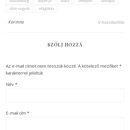
utazásiblog
utazni jó
utazz
útiképek
útinapló
úton vagyok
világlátás
-
Korinna
0 hozzászólás
SZÓLJ HOZZÁ
Az e-mail címet nem tesszük közzé.
A kötelező mezőket
*
karakterrel jelöltük
Név
*
E-mail cím
*