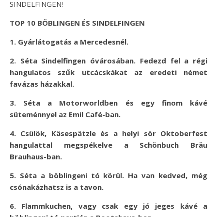
SINDELFINGEN!
TOP 10 BÖBLINGEN ÉS SINDELFINGEN
1. Gyárlátogatás a Mercedesnél.
2. Séta Sindelfingen óvárosában. Fedezd fel a régi
hangulatos szűk utcácskákat az eredeti német
favázas házakkal.
3. Séta a Motorworldben és egy finom kávé
süteménnyel az Emil Café-ban.
4. Csülök, Käsespätzle és a helyi sör Oktoberfest
hangulattal megspékelve a Schönbuch Bräu
Brauhaus-ban.
5. Séta a böblingeni tó körül. Ha van kedved, még
csónakázhatsz is a tavon.
6. Flammkuchen, vagy csak egy jó jeges kávé a