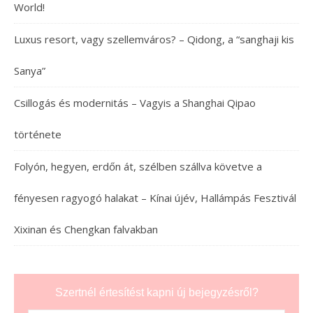
World!
Luxus resort, vagy szellemváros? – Qidong, a “sanghaji kis
Sanya”
Csillogás és modernitás – Vagyis a Shanghai Qipao
története
Folyón, hegyen, erdőn át, szélben szállva követve a
fényesen ragyogó halakat – Kínai újév, Hallámpás Fesztivál
Xixinan és Chengkan falvakban
Szertnél értesítést kapni új bejegyzésről?