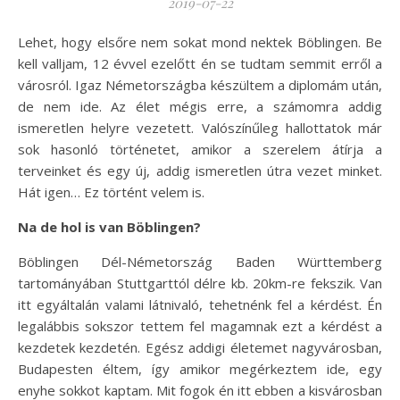
2019-07-22
Lehet, hogy elsőre nem sokat mond nektek Böblingen. Be
kell valljam, 12 évvel ezelőtt én se tudtam semmit erről a
városról. Igaz Németországba készültem a diplomám után,
de nem ide. Az élet mégis erre, a számomra addig
ismeretlen helyre vezetett. Valószínűleg hallottatok már
sok hasonló történetet, amikor a szerelem átírja a
terveinket és egy új, addig ismeretlen útra vezet minket.
Hát igen… Ez történt velem is.
Na de hol is van Böblingen?
Böblingen Dél-Németország Baden Württemberg
tartományában Stuttgarttól délre kb. 20km-re fekszik. Van
itt egyáltalán valami látnivaló, tehetnénk fel a kérdést. Én
legalábbis sokszor tettem fel magamnak ezt a kérdést a
kezdetek kezdetén. Egész addigi életemet nagyvárosban,
Budapesten éltem, így amikor megérkeztem ide, egy
enyhe sokkot kaptam. Mit fogok én itt ebben a kisvárosban