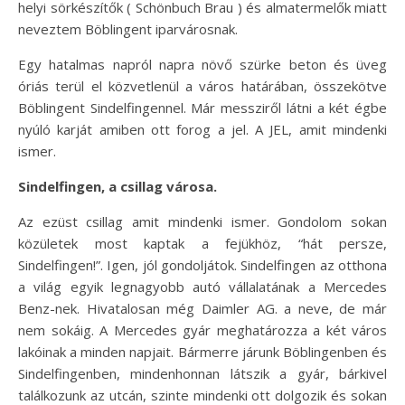
helyi sörkészítők ( Schönbuch Brau ) és almatermelők miatt
neveztem Böblingent iparvárosnak.
Egy hatalmas napról napra növő szürke beton és üveg
óriás terül el közvetlenül a város határában, összekötve
Böblingent Sindelfingennel. Már messziről látni a két égbe
nyúló karját amiben ott forog a jel. A JEL, amit mindenki
ismer.
Sindelfingen, a csillag városa.
Az ezüst csillag amit mindenki ismer. Gondolom sokan
közületek most kaptak a fejükhöz, “hát persze,
Sindelfingen!”. Igen, jól gondoljátok. Sindelfingen az otthona
a világ egyik legnagyobb autó vállalatának a Mercedes
Benz-nek. Hivatalosan még Daimler AG. a neve, de már
nem sokáig. A Mercedes gyár meghatározza a két város
lakóinak a minden napjait. Bármerre járunk Böblingenben és
Sindelfingenben, mindenhonnan látszik a gyár, bárkivel
találkozunk az utcán, szinte mindenki ott dolgozik és sokan