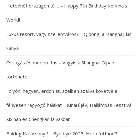
Hetedhét országon túl… – Happy 7th Birthday Korinna’s
World!
Luxus resort, vagy szellemváros? – Qidong, a “sanghaji kis
Sanya”
Csillogás és modernitás – Vagyis a Shanghai Qipao
története
Folyón, hegyen, erdőn át, szélben szállva követve a
fényesen ragyogó halakat – Kínai újév, Hallámpás Fesztivál
Xixinan és Chengkan falvakban
Boldog Karácsonyt! – Bye bye 2025, Hello “otthon”!