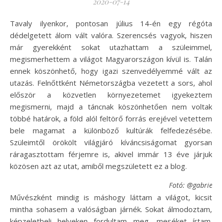
2020-07-14
Tavaly ilyenkor, pontosan július 14-én egy régóta
dédelgetett álom vált valóra. Szerencsés vagyok, hiszen
már gyerekként sokat utazhattam a szüleimmel,
megismerhettem a világot Magyarországon kívül is. Talán
ennek köszönhető, hogy igazi szenvedélyemmé vált az
utazás. Felnőttként Németországba vezetett a sors, ahol
először a közvetlen környezetemet igyekeztem
megismerni, majd a táncnak köszönhetően nem voltak
többé határok, a föld alól feltörő forrás erejével vetettem
bele magamat a különböző kultúrák felfedezésébe.
Szüleimtől örökölt világjáró kíváncsiságomat gyorsan
ráragasztottam férjemre is, akivel immár 13 éve járjuk
közösen azt az utat, amiből megszületett ez a blog.
Fotó: @gabriel.
Művészként mindig is máshogy láttam a világot, kicsit
mintha sohasem a valóságban járnék. Sokat álmodoztam,
képzeletbeli helyeken fordultam meg, meséket írtam.