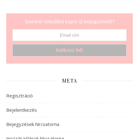
Szertnél értesítést kapni új bejegyzésről?
META
Regisztráció
Bejelentkezés
Bejegyzések hírcsatorna
Hozzászólások hírcsatorna