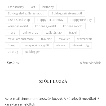
1st birthday
art
birthday
Boldog első születésnapot!
Boldog születésnapot!
első születésnap
Happy 1st Birthday
Happy Birthday
korinnas world
korinnas_world
korinnasworld
more
online shop
születésnap
travel
travel art and more
traveler
traveller
travellerart
ünnep
ünnepeljünk együtt
utazás
utazási bolg
uti blog
uti blogger
-
Korinna
0 hozzászólás
SZÓLJ HOZZÁ
Az e-mail címet nem tesszük közzé.
A kötelező mezőket
*
karakterrel jelöltük