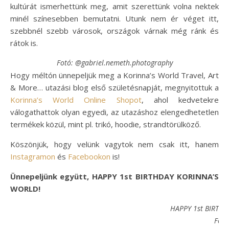
kultúrát ismerhettünk meg, amit szerettünk volna nektek
minél színesebben bemutatni. Utunk nem ér véget itt,
szebbnél szebb városok, országok várnak még ránk és
rátok is.
Fotó: @gabriel.nemeth.photography
Hogy méltón ünnepeljük meg a Korinna’s World Travel, Art
& More… utazási blog első születésnapját, megnyitottuk a
Korinna’s World Online Shopot
, ahol kedvetekre
válogathattok olyan egyedi, az utazáshoz elengedhetetlen
termékek közül, mint pl. trikó, hoodie, strandtörülköző.
Köszönjük, hogy velünk vagytok nem csak itt, hanem
Instagramon
és
Facebookon
is!
Ünnepeljünk együtt, HAPPY 1st BIRTHDAY KORINNA’S
WORLD!
HAPPY 1st BIRTH
Fotó