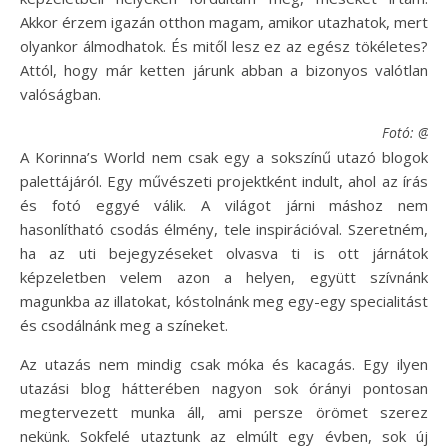
Akkor érzem igazán otthon magam, amikor utazhatok, mert
olyankor álmodhatok. És mitől lesz ez az egész tökéletes?
Attól, hogy már ketten járunk abban a bizonyos valótlan
valóságban.
Fotó: @ko
A Korinna’s World nem csak egy a sokszínű utazó blogok
palettájáról. Egy művészeti projektként indult, ahol az írás
és fotó eggyé válik. A világot járni máshoz nem
hasonlítható csodás élmény, tele inspirációval. Szeretném,
ha az uti bejegyzéseket olvasva ti is ott járnátok
képzeletben velem azon a helyen, együtt szívnánk
magunkba az illatokat, kóstolnánk meg egy-egy specialitást
és csodálnánk meg a színeket.
Az utazás nem mindig csak móka és kacagás. Egy ilyen
utazási blog hátterében nagyon sok órányi pontosan
megtervezett munka áll, ami persze örömet szerez
nekünk. Sokfelé utaztunk az elmúlt egy évben, sok új