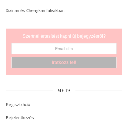
Xixinan és Chengkan falvakban
Szertnél értesítést kapni új bejegyzésről?
META
Regisztráció
Bejelentkezés