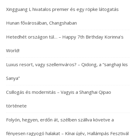
Xingguang L hivatalos premier és egy röpke látogatás
Hunan fővárosában, Changshaban
Hetedhét országon túl… – Happy 7th Birthday Korinna’s
World!
Luxus resort, vagy szellemváros? – Qidong, a “sanghaji kis
Sanya”
Csillogás és modernitás – Vagyis a Shanghai Qipao
története
Folyón, hegyen, erdőn át, szélben szállva követve a
fényesen ragyogó halakat – Kínai újév, Hallámpás Fesztivál