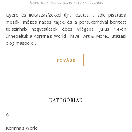
Korinna
/
2021-08-09
/
0 hozzászólás
Gyere és #utazzazízekkel újra, ezúttal a zöld pisztácia
mezők, mézes napos tájak, és a porcukorhóval borított
tejszínhab hegycsúcsok édes világába! Július 14-én
ünnepeltük a Korinna’s World Travel, Art & More… utazási
blog második…
TOVÁBB
KATEGÓRIÁK
Art
Korinna's World