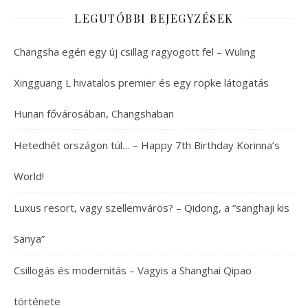
LEGUTÓBBI BEJEGYZÉSEK
Changsha egén egy új csillag ragyogott fel – Wuling
Xingguang L hivatalos premier és egy röpke látogatás
Hunan fővárosában, Changshaban
Hetedhét országon túl… – Happy 7th Birthday Korinna’s
World!
Luxus resort, vagy szellemváros? – Qidong, a “sanghaji kis
Sanya”
Csillogás és modernitás – Vagyis a Shanghai Qipao
története