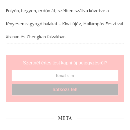
Folyón, hegyen, erdőn át, szélben szállva követve a
fényesen ragyogó halakat – Kínai újév, Hallámpás Fesztivál
Xixinan és Chengkan falvakban
Szertnél értesítést kapni új bejegyzésről?
META