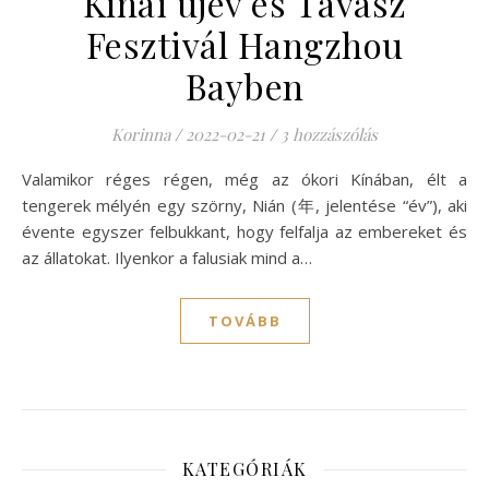
Kínai újév és Tavasz
Fesztivál Hangzhou
Bayben
Korinna
/
2022-02-21
/
3 hozzászólás
Valamikor réges régen, még az ókori Kínában, élt a
tengerek mélyén egy szörny, Nián (年, jelentése “év”), aki
évente egyszer felbukkant, hogy felfalja az embereket és
az állatokat. Ilyenkor a falusiak mind a…
TOVÁBB
KATEGÓRIÁK