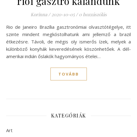
riói gasztro kalandunk
Korinna
/
2020-10-05
/
0 hozzászólás
Rio de Janeiro Brazília gasztronómiai olvasztótégelye, itt
szinte mindent megkóstolhatunk ami jellemző a brazil
étkezésre. Távoli, de mégis oly ismerős ízek, melyek a
különböző konyhák keveredésének köszönhetőek. A dél-
amerikai indián őslakók hagyományos ételei…
TOVÁBB
KATEGÓRIÁK
Art