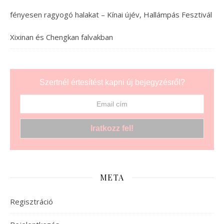
fényesen ragyogó halakat – Kínai újév, Hallámpás Fesztivál
Xixinan és Chengkan falvakban
Szertnél értesítést kapni új bejegyzésről?
META
Regisztráció