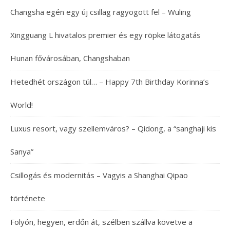
Changsha egén egy új csillag ragyogott fel – Wuling
Xingguang L hivatalos premier és egy röpke látogatás
Hunan fővárosában, Changshaban
Hetedhét országon túl… – Happy 7th Birthday Korinna’s
World!
Luxus resort, vagy szellemváros? – Qidong, a “sanghaji kis
Sanya”
Csillogás és modernitás – Vagyis a Shanghai Qipao
története
Folyón, hegyen, erdőn át, szélben szállva követve a