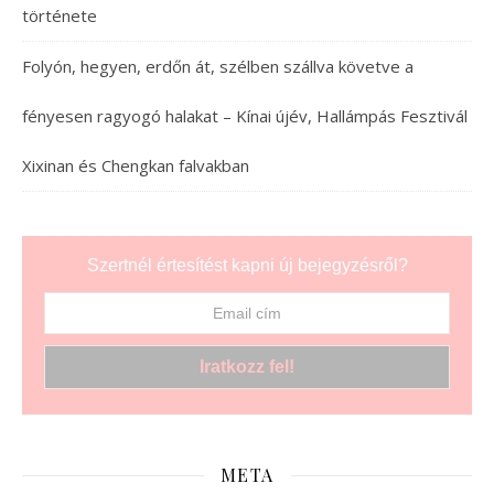
története
Folyón, hegyen, erdőn át, szélben szállva követve a
fényesen ragyogó halakat – Kínai újév, Hallámpás Fesztivál
Xixinan és Chengkan falvakban
Szertnél értesítést kapni új bejegyzésről?
META