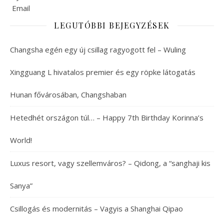
LEGUTÓBBI BEJEGYZÉSEK
Changsha egén egy új csillag ragyogott fel – Wuling
Xingguang L hivatalos premier és egy röpke látogatás
Hunan fővárosában, Changshaban
Hetedhét országon túl… – Happy 7th Birthday Korinna’s
World!
Luxus resort, vagy szellemváros? – Qidong, a “sanghaji kis
Sanya”
Csillogás és modernitás – Vagyis a Shanghai Qipao