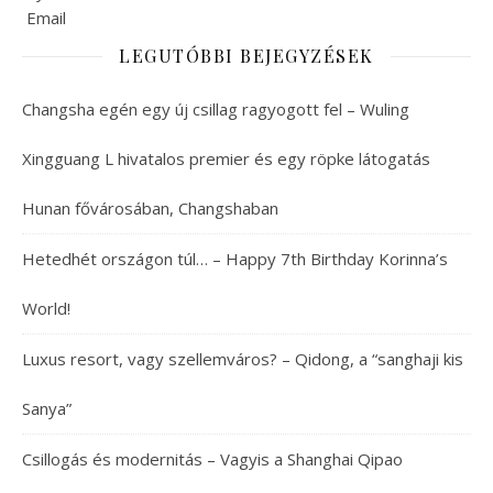
LEGUTÓBBI BEJEGYZÉSEK
Changsha egén egy új csillag ragyogott fel – Wuling
Xingguang L hivatalos premier és egy röpke látogatás
Hunan fővárosában, Changshaban
Hetedhét országon túl… – Happy 7th Birthday Korinna’s
World!
Luxus resort, vagy szellemváros? – Qidong, a “sanghaji kis
Sanya”
Csillogás és modernitás – Vagyis a Shanghai Qipao