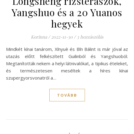
Longsheng rizsteraszok,
Yangshuo és a 20 Yuanos
hegyek
Korinna
/
2022-11-30
/
3 hozzászólás
Mindkét kínai tanárom, Xīnyuè és Bīn Bálint is már jóval az
utazás előtt felkészített Guilinból és Yangshuoból.
Megtanították nekem a helyi látnivalókat, a tipikus ételeket,
és természetesen meséltek a híres kínai
szupergyorsvonatról a…
TOVÁBB