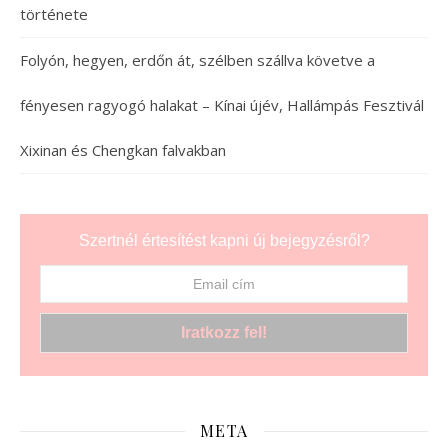
története
Folyón, hegyen, erdőn át, szélben szállva követve a
fényesen ragyogó halakat – Kínai újév, Hallámpás Fesztivál
Xixinan és Chengkan falvakban
Szertnél értesítést kapni új bejegyzésről?
META