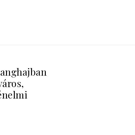
Sanghajban
város,
énelmi