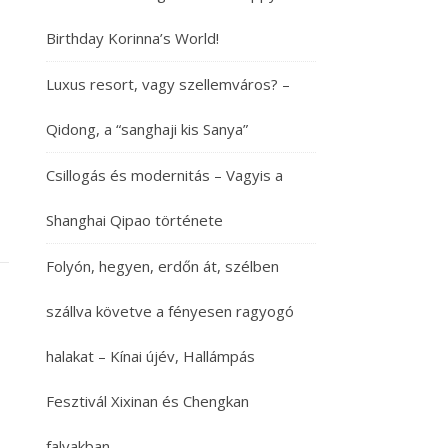
Birthday Korinna’s World!
Luxus resort, vagy szellemváros? –
Qidong, a “sanghaji kis Sanya”
Csillogás és modernitás – Vagyis a
Shanghai Qipao története
Folyón, hegyen, erdőn át, szélben
szállva követve a fényesen ragyogó
halakat – Kínai újév, Hallámpás
Fesztivál Xixinan és Chengkan
falvakban