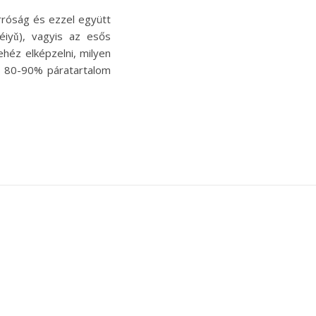
róság és ezzel együtt
iyǔ), vagyis az esős
héz elképzelni, milyen
z 80-90% páratartalom