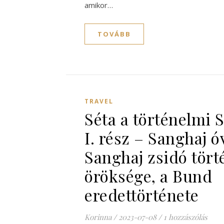
amikor…
TOVÁBB
TRAVEL
Séta a történelmi 
I. rész – Sanghaj ó
Sanghaj zsidó tört
öröksége, a Bund
eredettörténete
Korinna
/
2023-07-08
/
1 hozzászólás