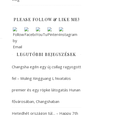
PLEASE FOLLOW & LIKE ME!
LEGUTÓBBI BEJEGYZÉSEK
Changsha egén egy új csillag ragyogott
fel – Wuling Xingguang L hivatalos
premier és egy röpke látogatás Hunan
fővárosában, Changshaban
Hetedhét országon túl… – Happy 7th