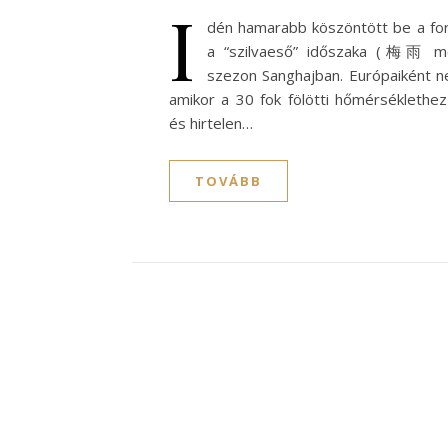
I
dén hamarabb köszöntött be a for
a “szilvaeső” időszaka (梅雨 mé
szezon Sanghajban. Európaiként ne
amikor a 30 fok fölötti hőmérséklethe
és hirtelen…
TOVÁBB