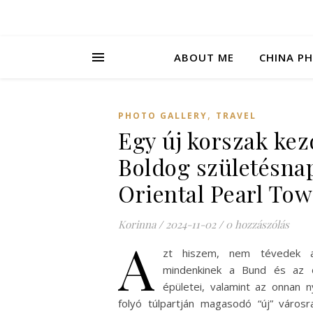
ABOUT ME
CHINA P
,
PHOTO GALLERY
TRAVEL
Egy új korszak kez
Boldog születésna
Oriental Pearl Tow
Korinna
/
2024-11-02
/
0 hozzászólás
A
zt hiszem, nem tévedek 
mindenkinek a Bund és az 
épületei, valamint az onnan n
folyó túlpartján magasodó “új” városr