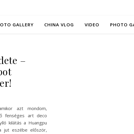
HOTO GALLERY
CHINA VLOG
VIDEO
PHOTO G
dete –
pot
er!
amikor azt mondom,
ő fenséges art deco
yíló kilátás a Huangpu
a jut eszébe először,