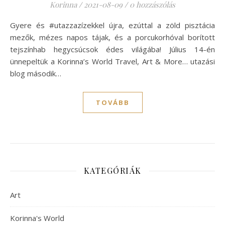
Korinna
/
2021-08-09
/
0 hozzászólás
Gyere és #utazzazízekkel újra, ezúttal a zöld pisztácia
mezők, mézes napos tájak, és a porcukorhóval borított
tejszínhab hegycsúcsok édes világába! Július 14-én
ünnepeltük a Korinna’s World Travel, Art & More… utazási
blog második…
TOVÁBB
KATEGÓRIÁK
Art
Korinna's World