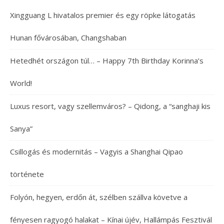
Xingguang L hivatalos premier és egy röpke látogatás
Hunan fővárosában, Changshaban
Hetedhét országon túl… – Happy 7th Birthday Korinna’s
World!
Luxus resort, vagy szellemváros? – Qidong, a “sanghaji kis
Sanya”
Csillogás és modernitás – Vagyis a Shanghai Qipao
története
Folyón, hegyen, erdőn át, szélben szállva követve a
fényesen ragyogó halakat – Kínai újév, Hallámpás Fesztivál