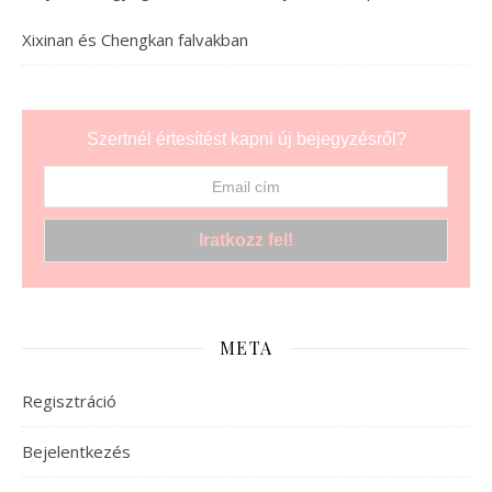
Xixinan és Chengkan falvakban
Szertnél értesítést kapni új bejegyzésről?
META
Regisztráció
Bejelentkezés