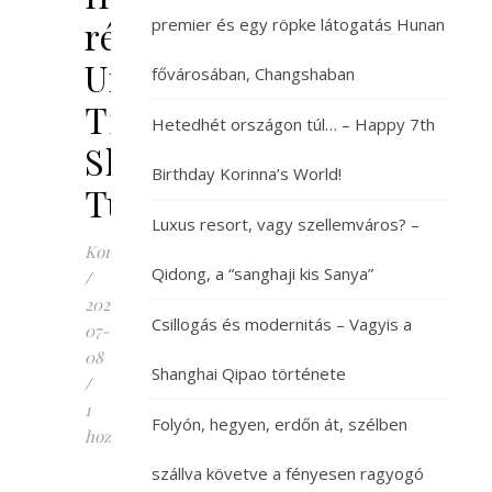
rész,
premier és egy röpke látogatás Hunan
Urumqi,
fővárosában, Changshaban
Tian
Hetedhét országon túl… – Happy 7th
Shan,
Birthday Korinna’s World!
Turpan
Luxus resort, vagy szellemváros? –
Korinna
Qidong, a “sanghaji kis Sanya”
/
2025-
Csillogás és modernitás – Vagyis a
07-
08
Shanghai Qipao története
/
1
Folyón, hegyen, erdőn át, szélben
hozzászólás
szállva követve a fényesen ragyogó
kárcsak