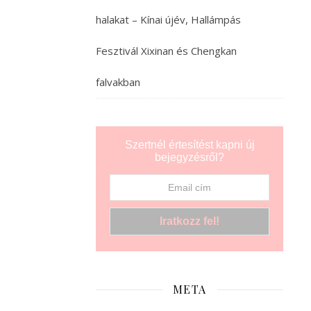
A
a
halakat – Kínai újév, Hallámpás
valamikori
Selyemút
Fesztivál Xixinan és Chengkan
karavánjainak
és
falvakban
utazóinak,
Urumqi
nekünk
is
Szertnél értesítést kapni új
bejegyzésről?
csak
egy
“oázisváros”,
egy
megállóhely
volt,
ahol
megpihentünk.
META
Xinjiangi
utunk