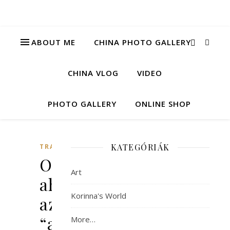
ABOUT ME
CHINA PHOTO GALLERY
CHINA VLOG
VIDEO
PHOTO GALLERY
ONLINE SHOP
KATEGÓRIÁK
TRAVEL
Ott
Art
ahol
Korinna's World
az
“alpesi”
More…