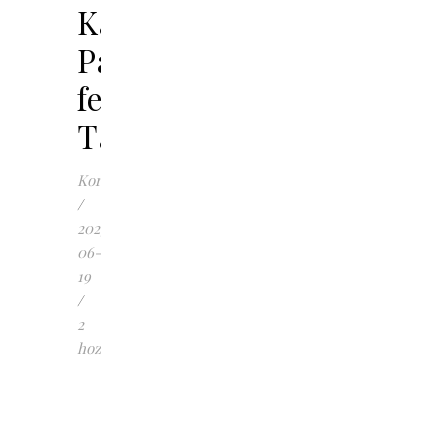
Kashgar,
Pamír
fennsík,
Tashkurgan
Korinna
/
2025-
06-
19
/
2
hozzászólás
H
osszú
idő
telt