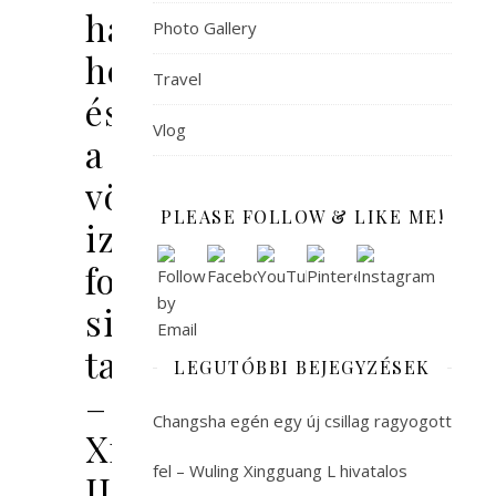
havas
Photo Gallery
hegyek
Travel
és
Vlog
a
vörösen
PLEASE FOLLOW & LIKE ME!
izzó
forró
sivatag
találkozik
LEGUTÓBBI BEJEGYZÉSEK
–
Changsha egén egy új csillag ragyogott
Xinjiang
fel – Wuling Xingguang L hivatalos
II.