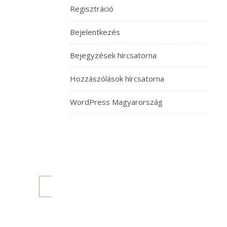
Regisztráció
innen
vezetett
Bejelentkezés
tovább,
és
Bejegyzések hírcsatorna
itt
ért
Hozzászólások hírcsatorna
véget
pár
WordPress Magyarország
nappal
később.
Ugyan
nomád
mongolok…
TOVÁBB