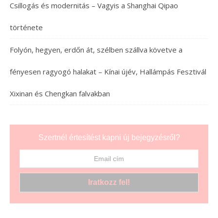
Csillogás és modernitás – Vagyis a Shanghai Qipao
története
Folyón, hegyen, erdőn át, szélben szállva követve a
fényesen ragyogó halakat – Kínai újév, Hallámpás Fesztivál
Xixinan és Chengkan falvakban
Szertnél értesítést kapni új bejegyzésről?