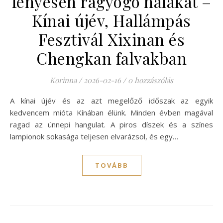
fényesen ragyogó halakat –
Kínai újév, Hallámpás
Fesztivál Xixinan és
Chengkan falvakban
Korinna
/
2026-02-16
/
0 hozzászólás
A kínai újév és az azt megelőző időszak az egyik
kedvencem mióta Kínában élünk. Minden évben magával
ragad az ünnepi hangulat. A piros díszek és a színes
lampionok sokasága teljesen elvarázsol, és egy…
TOVÁBB