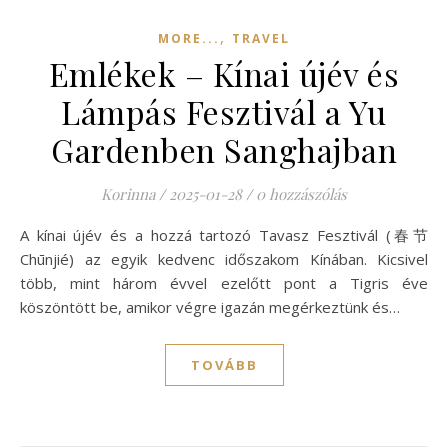
,
MORE...
TRAVEL
Emlékek – Kínai újév és
Lámpás Fesztivál a Yu
Gardenben Sanghajban
Korinna
/
2025-01-28
/
0 hozzászólás
A kínai újév és a hozzá tartozó Tavasz Fesztivál (春节
Chūnjié) az egyik kedvenc időszakom Kínában. Kicsivel
több, mint három évvel ezelőtt pont a Tigris éve
köszöntött be, amikor végre igazán megérkeztünk és…
TOVÁBB