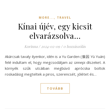
,
MORE...
TRAVEL
Kínai újév, egy kicsit
elvarázsolva…
Korinna
/
2024-02-09
/
0 hozzászólás
Akárcsak tavaly ilyenkor, idén is a Yu Garden (豫园 Yù Yuán)
felé indultam el, hogy megcsodáljam az ünnepi díszeket. A
környék szűk utcáiban megbúvó aprócska boltok
roskadásig megteltek a piros, szerencsét, jólétet és…
TOVÁBB