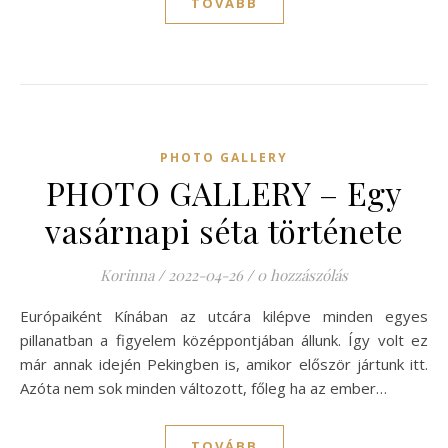
TOVÁBB
PHOTO GALLERY
PHOTO GALLERY – Egy
vasárnapi séta története
Korinna
/
2022-04-26
/
0 hozzászólás
Európaiként Kínában az utcára kilépve minden egyes
pillanatban a figyelem középpontjában állunk. Így volt ez
már annak idején Pekingben is, amikor először jártunk itt.
Azóta nem sok minden változott, főleg ha az ember…
TOVÁBB