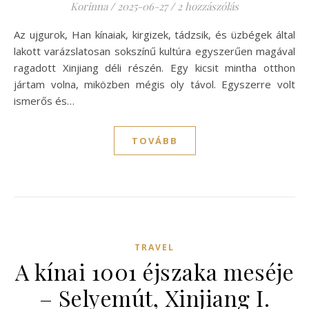
Korinna
/
2025-06-27
/
2 hozzászólás
Az ujgurok, Han kínaiak, kirgizek, tádzsik, és üzbégek által
lakott varázslatosan sokszínű kultúra egyszerűen magával
ragadott Xinjiang déli részén. Egy kicsit mintha otthon
jártam volna, miközben mégis oly távol. Egyszerre volt
ismerős és…
TOVÁBB
TRAVEL
A kínai 1001 éjszaka meséje
– Selyemút, Xinjiang I.