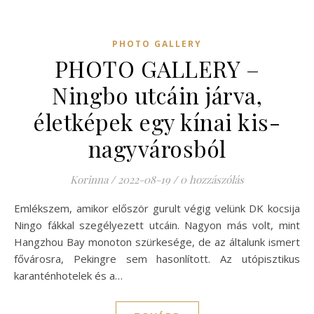
PHOTO GALLERY
PHOTO GALLERY –
Ningbo utcáin járva,
életképek egy kínai kis-
nagyvárosból
Korinna
/
2022-08-19
/
0 hozzászólás
Emlékszem, amikor először gurult végig velünk DK kocsija
Ningo fákkal szegélyezett utcáin. Nagyon más volt, mint
Hangzhou Bay monoton szürkesége, de az általunk ismert
fővárosra, Pekingre sem hasonlított. Az utópisztikus
karanténhotelek és a…