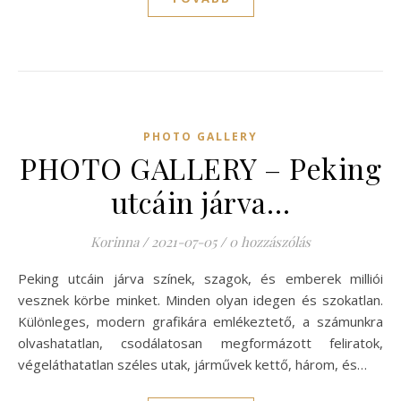
PHOTO GALLERY
PHOTO GALLERY – Peking
utcáin járva…
Korinna
/
2021-07-05
/
0 hozzászólás
Peking utcáin járva színek, szagok, és emberek milliói
vesznek körbe minket. Minden olyan idegen és szokatlan.
Különleges, modern grafikára emlékeztető, a számunkra
olvashatatlan, csodálatosan megformázott feliratok,
végeláthatatlan széles utak, járművek kettő, három, és…