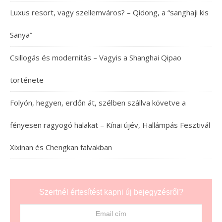
Luxus resort, vagy szellemváros? – Qidong, a “sanghaji kis
Sanya”
Csillogás és modernitás – Vagyis a Shanghai Qipao
története
Folyón, hegyen, erdőn át, szélben szállva követve a
fényesen ragyogó halakat – Kínai újév, Hallámpás Fesztivál
Xixinan és Chengkan falvakban
Szertnél értesítést kapni új bejegyzésről?