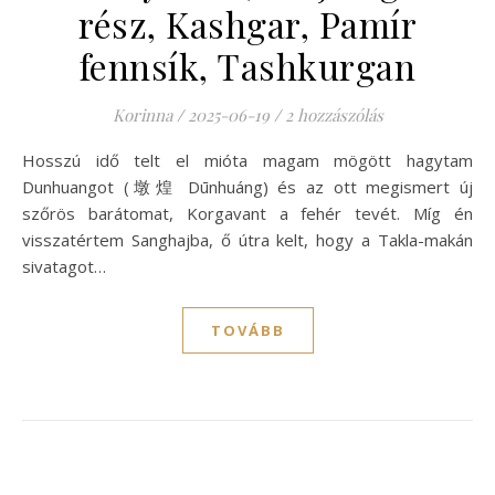
rész, Kashgar, Pamír
fennsík, Tashkurgan
Korinna
/
2025-06-19
/
2 hozzászólás
Hosszú idő telt el mióta magam mögött hagytam
Dunhuangot (墩煌 Dūnhuáng) és az ott megismert új
szőrös barátomat, Korgavant a fehér tevét. Míg én
visszatértem Sanghajba, ő útra kelt, hogy a Takla-makán
sivatagot…
TOVÁBB