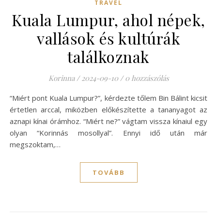
TRAVEL
Kuala Lumpur, ahol népek,
vallások és kultúrák
találkoznak
Korinna
/
2024-09-10
/
0 hozzászólás
“Miért pont Kuala Lumpur?”, kérdezte tőlem Bin Bálint kicsit
értetlen arccal, miközben előkészítette a tananyagot az
aznapi kínai órámhoz. “Miért ne?” vágtam vissza kínaiul egy
olyan “Korinnás mosollyal”. Ennyi idő után már
megszoktam,…
TOVÁBB