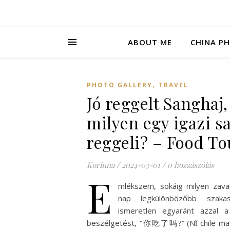
ABOUT ME
CHINA P
,
PHOTO GALLERY
TRAVEL
Jó reggelt Sanghaj,
milyen egy igazi s
reggeli? – Food Tou
Korinna
/
2024-03-01
/
0 hozzászólás
E
mlékszem, sokáig milyen zava
nap legkülönbözőbb szaka
ismeretlen egyaránt azzal 
beszélgetést, “你吃了吗?” (Nǐ chīle ma?),