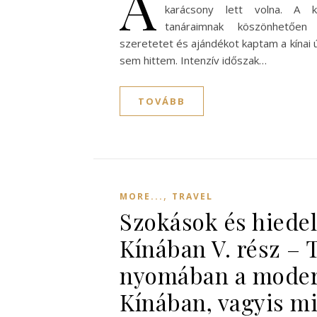
A
karácsony lett volna. A k
tanáraimnak köszönhetően
szeretetet és ajándékot kaptam a kínai ú
sem hittem. Intenzív időszak…
TOVÁBB
,
MORE...
TRAVEL
Szokások és hiede
Kínában V. rész – 
nyomában a mode
Kínában, vagyis mi