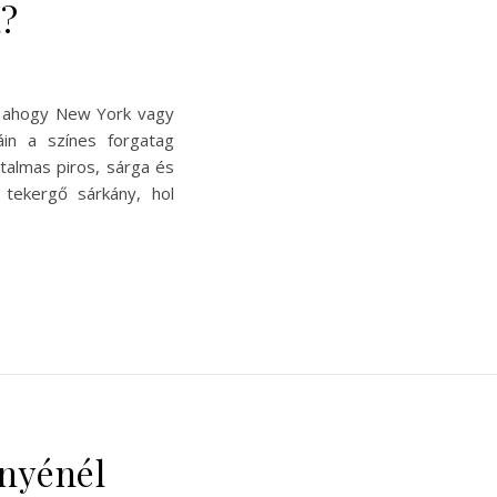
a?
n, ahogy New York vagy
in a színes forgatag
almas piros, sárga és
tekergő sárkány, hol
ényénél