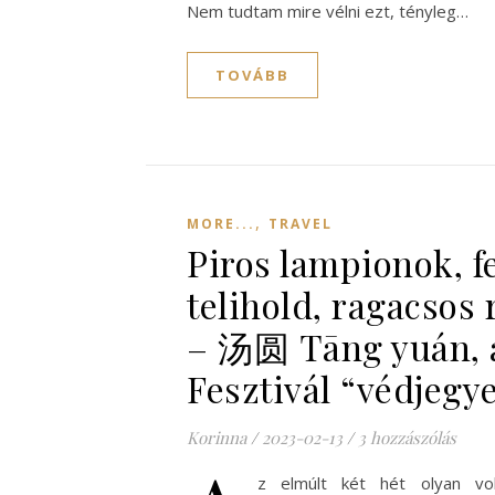
Nem tudtam mire vélni ezt, tényleg…
TOVÁBB
,
MORE...
TRAVEL
Piros lampionok, f
telihold, ragacsos 
– 汤圆 Tāng yuán, 
Fesztivál “védjegy
Korinna
/
2023-02-13
/
3 hozzászólás
z elmúlt két hét olyan vo