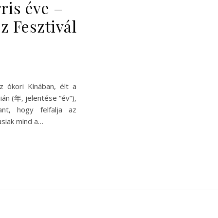
ris éve –
z Fesztivál
 ókori Kínában, élt a
án (年, jelentése “év”),
nt, hogy felfalja az
lusiak mind a…