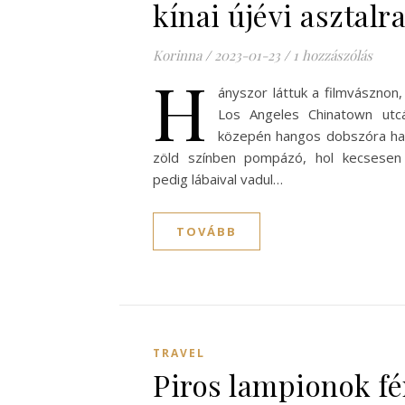
kínai újévi asztalr
Korinna
/
2023-01-23
/
1 hozzászólás
H
ányszor láttuk a filmvászno
Los Angeles Chinatown utcá
közepén hangos dobszóra hat
zöld színben pompázó, hol kecsesen 
pedig lábaival vadul…
TOVÁBB
TRAVEL
Piros lampionok f