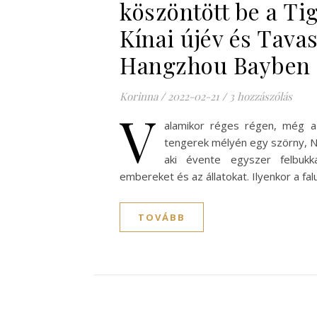
köszöntött be a Tig
Kínai újév és Tavas
Hangzhou Bayben
Korinna
/
2022-02-21
/
3 hozzászólás
V
alamikor réges régen, még az
tengerek mélyén egy szörny, Ni
aki évente egyszer felbukka
embereket és az állatokat. Ilyenkor a fa
TOVÁBB