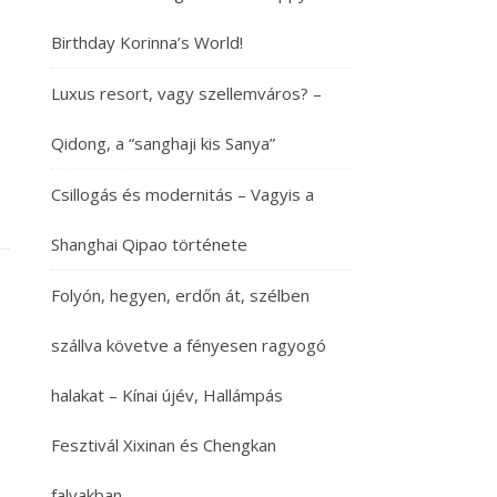
Birthday Korinna’s World!
Luxus resort, vagy szellemváros? –
Qidong, a “sanghaji kis Sanya”
Csillogás és modernitás – Vagyis a
Shanghai Qipao története
Folyón, hegyen, erdőn át, szélben
szállva követve a fényesen ragyogó
halakat – Kínai újév, Hallámpás
Fesztivál Xixinan és Chengkan
falvakban