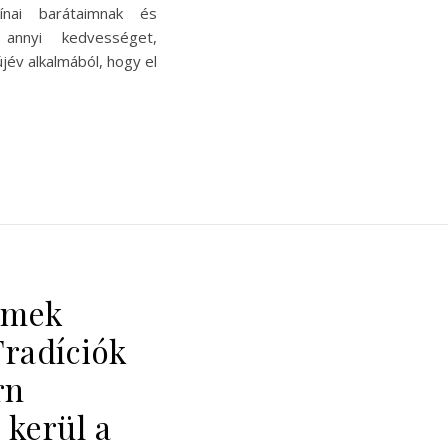
ínai barátaimnak és
 annyi kedvességet,
jév alkalmából, hogy el
lmek
Tradíciók
rn
 kerül a