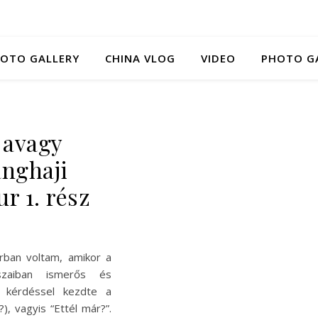
HOTO GALLERY
CHINA VLOG
VIDEO
PHOTO G
 avagy
anghaji
r 1. rész
rban voltam, amikor a
szaiban ismerős és
a kérdéssel kezdte a
 vagyis “Ettél már?”.