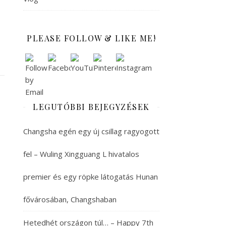
PLEASE FOLLOW & LIKE ME!
LEGUTÓBBI BEJEGYZÉSEK
Changsha egén egy új csillag ragyogott
fel – Wuling Xingguang L hivatalos
premier és egy röpke látogatás Hunan
fővárosában, Changshaban
Hetedhét országon túl… – Happy 7th