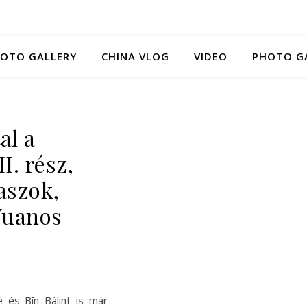
HOTO GALLERY
CHINA VLOG
VIDEO
PHOTO G
al a
I. rész,
aszok,
Yuanos
è és Bīn Bálint is már