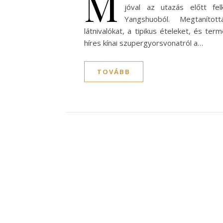
M
jóval az utazás előtt felk
Yangshuoból. Megtaníto
látnivalókat, a tipikus ételeket, és te
híres kínai szupergyorsvonatról a…
TOVÁBB