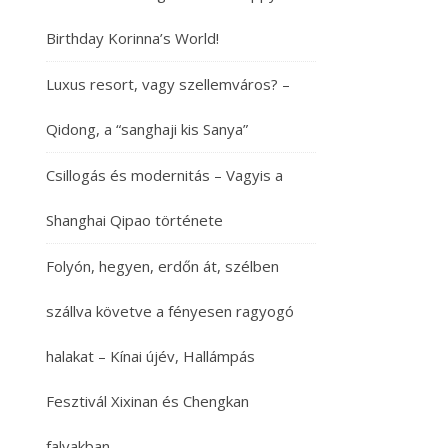
Birthday Korinna’s World!
Luxus resort, vagy szellemváros? –
Qidong, a “sanghaji kis Sanya”
Csillogás és modernitás – Vagyis a
Shanghai Qipao története
Folyón, hegyen, erdőn át, szélben
szállva követve a fényesen ragyogó
halakat – Kínai újév, Hallámpás
Fesztivál Xixinan és Chengkan
falvakban