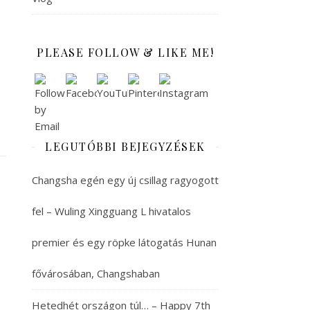
PLEASE FOLLOW & LIKE ME!
LEGUTÓBBI BEJEGYZÉSEK
Changsha egén egy új csillag ragyogott
fel – Wuling Xingguang L hivatalos
premier és egy röpke látogatás Hunan
fővárosában, Changshaban
Hetedhét országon túl… – Happy 7th