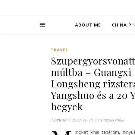
ABOUT ME
CHINA P
TRAVEL
Szupergyorsvonatt
múltba – Guangxi I
Longsheng rizster
Yangshuo és a 20 
hegyek
Korinna
/
2022-11-30
/
3 hozzászólás
indkét kínai tanárom, Xīnyu