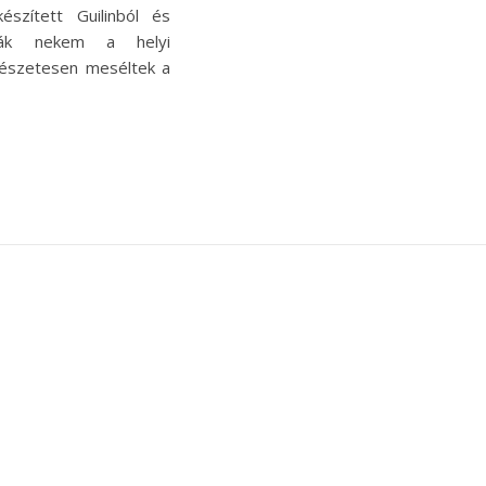
észített Guilinból és
tták nekem a helyi
rmészetesen meséltek a