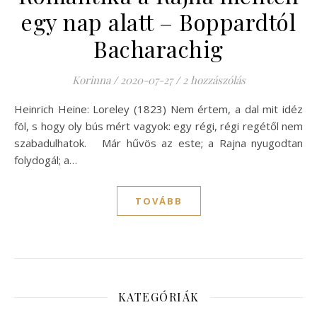
egy nap alatt – Boppardtól
Bacharachig
Korinna
/
2020-07-27
/
2 hozzászólás
Heinrich Heine: Loreley (1823) Nem értem, a dal mit idéz
föl, s hogy oly bús mért vagyok: egy régi, régi regétől nem
szabadulhatok. Már hűvös az este; a Rajna nyugodtan
folydogál; a…
TOVÁBB
KATEGÓRIÁK