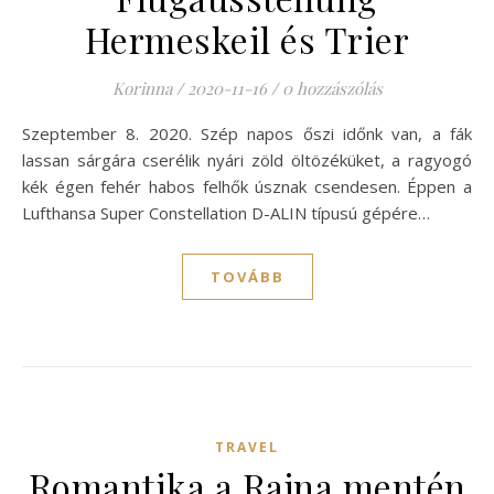
Hermeskeil és Trier
Korinna
/
2020-11-16
/
0 hozzászólás
Szeptember 8. 2020. Szép napos őszi időnk van, a fák
lassan sárgára cserélik nyári zöld öltözéküket, a ragyogó
kék égen fehér habos felhők úsznak csendesen. Éppen a
Lufthansa Super Constellation D-ALIN típusú gépére…
TOVÁBB
TRAVEL
Romantika a Rajna mentén