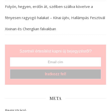
Folyón, hegyen, erdőn át, szélben szállva követve a
fényesen ragyogó halakat – Kínai újév, Hallámpás Fesztivál
Xixinan és Chengkan falvakban
Szertnél értesítést kapni új bejegyzésről?
META
Regisztráció