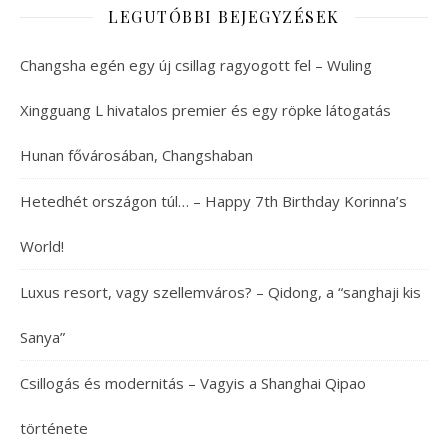
LEGUTÓBBI BEJEGYZÉSEK
Changsha egén egy új csillag ragyogott fel – Wuling
Xingguang L hivatalos premier és egy röpke látogatás
Hunan fővárosában, Changshaban
Hetedhét országon túl… – Happy 7th Birthday Korinna’s
World!
Luxus resort, vagy szellemváros? – Qidong, a “sanghaji kis
Sanya”
Csillogás és modernitás – Vagyis a Shanghai Qipao
története