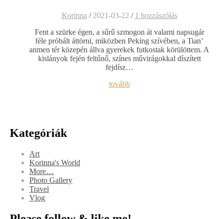
Korinna
/
2021-03-22
/
1 hozzászólás
Fent a szürke égen, a sűrű szmogon át valami napsugár
féle próbált áttörni, miközben Peking szívében, a Tian’
anmen tér közepén állva gyerekek futkostak körülöttem. A
kislányok fején feltűnő, színes művirágokkal díszített
fejdísz…
tovább
Kategóriák
Art
Korinna's World
More…
Photo Gallery
Travel
Vlog
Please follow & like me!