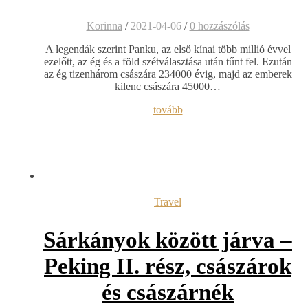
Korinna
/
2021-04-06
/
0 hozzászólás
A legendák szerint Panku, az első kínai több millió évvel
ezelőtt, az ég és a föld szétválasztása után tűnt fel. Ezután
az ég tizenhárom császára 234000 évig, majd az emberek
kilenc császára 45000…
tovább
Travel
Sárkányok között járva –
Peking II. rész, császárok
és császárnék