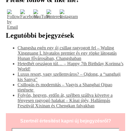
Legutóbbi bejegyzések
Changsha egén egy új csillag ragyogott fel – Wuling
Xingguang L hivatalos premier és egy röpke látogatás
Hunan fővárosában, Changshaban
Hetedhét országon túl… – Happy 7th Birthday Korinna’s
World!
Luxus resort, vagy szellemváros? – Qidong, a “sanghaji
kis Sanya”
Csillogás és modernitás – Vagyis a Shanghai Qipao
története
Folyón, hegyen, erdőn át, szélben szállva követve a
fényesen ragyogó halakat – Kínai újév, Hallámpás
Fesztivál Xixinan és Chengkan falvakban
Szertnél értesítést kapni új bejegyzésről?