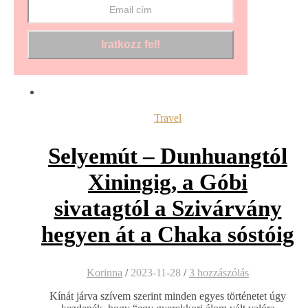
Travel
Selyemút – Dunhuangtól
Xiningig, a Góbi
sivatagtól a Szivárvány
hegyen át a Chaka sóstóig
Korinna
/
2023-11-28
/
3 hozzászólás
Kínát járva szívem szerint minden egyes történetet úgy