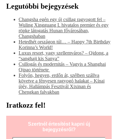
Legutóbbi bejegyzések
Changsha egén egy új csillag ragyogott fel –
Wuling Xingguang L hivatalos premier és egy
röpke látogatás Hunan fővárosában,
Changshaban
Hetedhét országon túl… – Happy 7th Birthday
Korinna’s World!
Luxus resort, vagy szellemváros? – Qidong, a
“sanghaji kis Sanya”
Csillogás és modernitás – Vagyis a Shanghai
Qipao története
Folyón, hegyen, erdőn át, szélben szállva
követve a fényesen ragyogó halakat – Kínai
újév, Hallámpás Fesztivál Xixinan és
Chengkan falvakban
Iratkozz fel!
Szertnél értesítést kapni új
bejegyzésről?