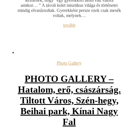
kezdenék, hogy “egy gyerekkori álom vált valóra
amikor… ” A távoli kelet misztikus világa és történetei
mindig elvarázsoltak. Gyerekként persze ezek csak mesék
voltak, melynek…
tovább
Photo Gallery
PHOTO GALLERY –
Hatalom, erő, császárság.
Tiltott Város, Szén-hegy,
Beihai park, Kínai Nagy
Fal