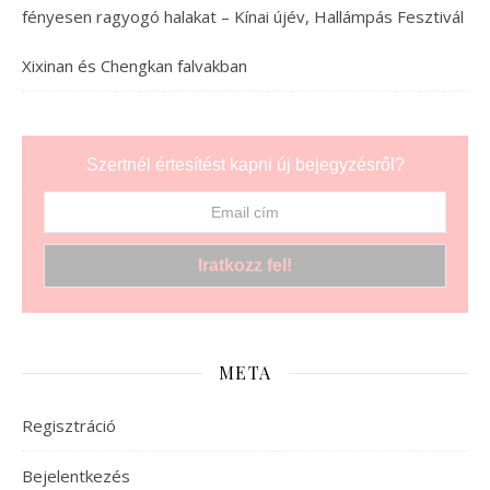
fényesen ragyogó halakat – Kínai újév, Hallámpás Fesztivál
Xixinan és Chengkan falvakban
Szertnél értesítést kapni új bejegyzésről?
META
Regisztráció
Bejelentkezés