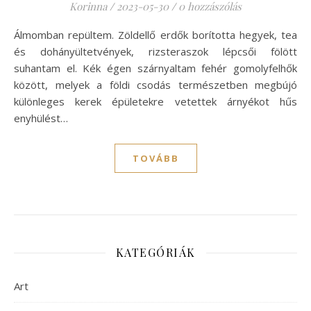
Korinna
/
2023-05-30
/
0 hozzászólás
Álmomban repültem. Zöldellő erdők borította hegyek, tea
és dohányültetvények, rizsteraszok lépcsői fölött
suhantam el. Kék égen szárnyaltam fehér gomolyfelhők
között, melyek a földi csodás természetben megbújó
különleges kerek épületekre vetettek árnyékot hűs
enyhülést…
TOVÁBB
KATEGÓRIÁK
Art