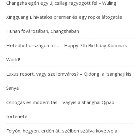
Changsha egén egy új csillag ragyogott fel – Wuling
Xingguang L hivatalos premier és egy röpke látogatás
Hunan fővárosában, Changshaban
Hetedhét országon túl… – Happy 7th Birthday Korinna’s
World!
Luxus resort, vagy szellemváros? – Qidong, a “sanghaji kis
Sanya”
Csillogás és modernitás – Vagyis a Shanghai Qipao
története
Folyón, hegyen, erdőn át, szélben szállva követve a