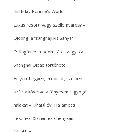
Birthday Korinna’s World!
Luxus resort, vagy szellemváros? –
Qidong, a “sanghaji kis Sanya”
Csillogás és modernitás – Vagyis a
Shanghai Qipao története
Folyón, hegyen, erdőn át, szélben
szállva követve a fényesen ragyogó
halakat – Kínai újév, Hallámpás
Fesztivál Xixinan és Chengkan
falvakban