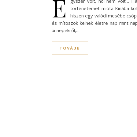
E
gyszer volt, hol nem volt… H
történetemet mióta Kínába köl
hiszen egy valódi mesébe csöp
és mítoszok kelnek életre nap mint na
ünnepekről,…
TOVÁBB