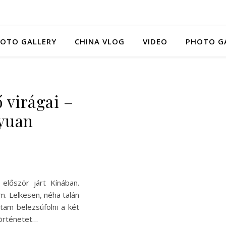
HOTO GALLERY
CHINA VLOG
VIDEO
PHOTO G
 virágai –
uyuan
először járt Kínában.
m. Lelkesen, néha talán
áltam belezsúfolni a két
történetet…