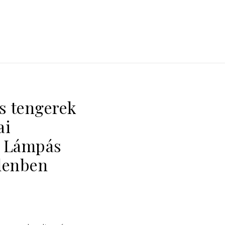
s tengerek
ai
– Lámpás
rdenben