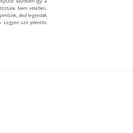
ányszor kezdtem így a
töztünk. Nem véletlen,
pentünk, ahol legendák
p. Legyen szó jelentős