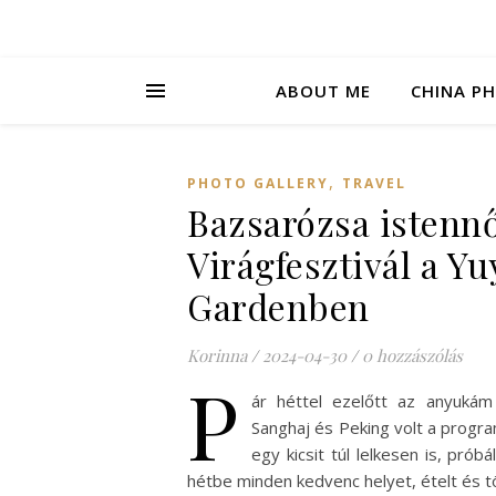
ABOUT ME
CHINA P
,
PHOTO GALLERY
TRAVEL
Bazsarózsa istennő
Virágfesztivál a Y
Gardenben
Korinna
/
2024-04-30
/
0 hozzászólás
P
ár héttel ezelőtt az anyukám 
Sanghaj és Peking volt a progra
egy kicsit túl lelkesen is, prób
hétbe minden kedvenc helyet, ételt és 