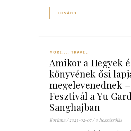
TOVÁBB
,
MORE...
TRAVEL
Amikor a Hegyek é
könyvének ősi lapj
megelevenednek 
Fesztivál a Yu Ga
Sanghajban
Korinna
/
2023-02-07
/
0 hozzászólás