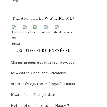
PLEASE FOLLOW & LIKE ME!
LEGUTÓBBI BEJEGYZÉSEK
Changsha egén egy új csillag ragyogott
fel – Wuling Xingguang L hivatalos
premier és egy röpke látogatás Hunan
fővárosában, Changshaban
Hetedhét országon túl… – Happy 7th