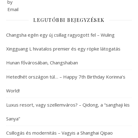
LEGUTÓBBI BEJEGYZÉSEK
Changsha egén egy új csillag ragyogott fel – Wuling
Xingguang L hivatalos premier és egy röpke látogatás
Hunan fővárosában, Changshaban
Hetedhét országon túl… – Happy 7th Birthday Korinna’s
World!
Luxus resort, vagy szellemváros? – Qidong, a “sanghaji kis
Sanya”
Csillogás és modernitás – Vagyis a Shanghai Qipao