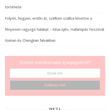
története
Folyón, hegyen, erdőn át, szélben szállva követve a
fényesen ragyogó halakat – Kínai újév, Hallámpás Fesztivál
Xixinan és Chengkan falvakban
Szertnél értesítést kapni új bejegyzésről?
META