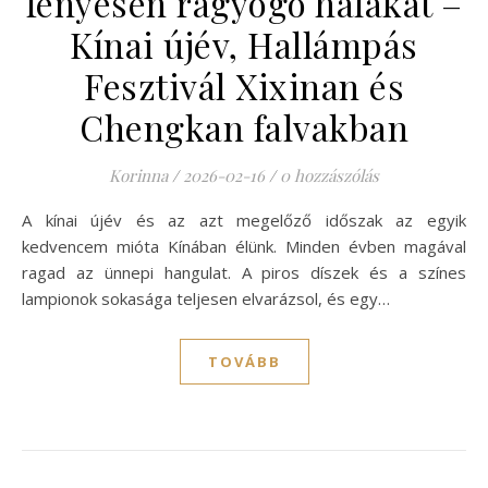
fényesen ragyogó halakat –
Kínai újév, Hallámpás
Fesztivál Xixinan és
Chengkan falvakban
Korinna
/
2026-02-16
/
0 hozzászólás
A kínai újév és az azt megelőző időszak az egyik
kedvencem mióta Kínában élünk. Minden évben magával
ragad az ünnepi hangulat. A piros díszek és a színes
lampionok sokasága teljesen elvarázsol, és egy…
TOVÁBB