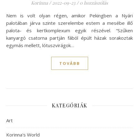
Korinna
/
2022-09-23
/
0 hozzászólás
Nem is volt olyan régen, amikor Pekingben a Nyári
palotában járva szinte szerelembe estem a mesébe illő
palota- és kertkomplexum egyik részével. “Szűken
kanyargó csatorna partján fából épült házak sorakoztak
egymás mellett, lótuszvirágok…
TOVÁBB
KATEGÓRIÁK
Art
Korinna's World