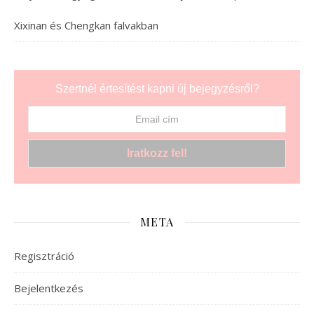
Xixinan és Chengkan falvakban
Szertnél értesítést kapni új bejegyzésről?
META
Regisztráció
Bejelentkezés