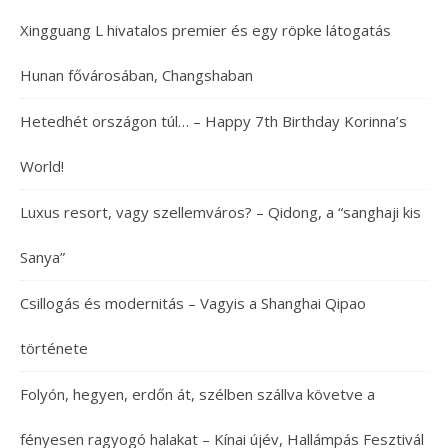
Xingguang L hivatalos premier és egy röpke látogatás
Hunan fővárosában, Changshaban
Hetedhét országon túl… – Happy 7th Birthday Korinna’s
World!
Luxus resort, vagy szellemváros? – Qidong, a “sanghaji kis
Sanya”
Csillogás és modernitás – Vagyis a Shanghai Qipao
története
Folyón, hegyen, erdőn át, szélben szállva követve a
fényesen ragyogó halakat – Kínai újév, Hallámpás Fesztivál