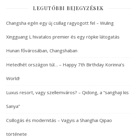
LEGUTÓBBI BEJEGYZÉSEK
Changsha egén egy új csillag ragyogott fel – Wuling
Xingguang L hivatalos premier és egy röpke látogatás
Hunan fővárosában, Changshaban
Hetedhét országon túl… – Happy 7th Birthday Korinna’s
World!
Luxus resort, vagy szellemváros? – Qidong, a “sanghaji kis
Sanya”
Csillogás és modernitás – Vagyis a Shanghai Qipao
története