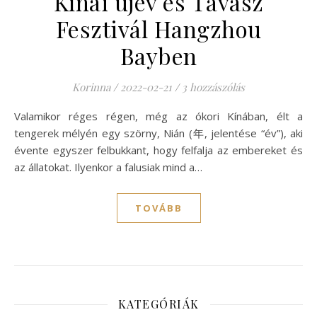
Kínai újév és Tavasz
Fesztivál Hangzhou
Bayben
Korinna
/
2022-02-21
/
3 hozzászólás
Valamikor réges régen, még az ókori Kínában, élt a
tengerek mélyén egy szörny, Nián (年, jelentése “év”), aki
évente egyszer felbukkant, hogy felfalja az embereket és
az állatokat. Ilyenkor a falusiak mind a…
TOVÁBB
KATEGÓRIÁK