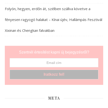
Folyón, hegyen, erdőn át, szélben szállva követve a
fényesen ragyogó halakat – Kínai újév, Hallámpás Fesztivál
Xixinan és Chengkan falvakban
Szertnél értesítést kapni új bejegyzésről?
META