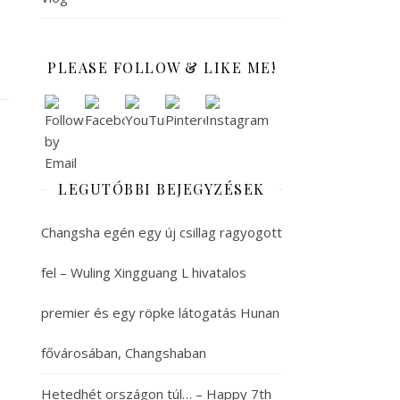
PLEASE FOLLOW & LIKE ME!
LEGUTÓBBI BEJEGYZÉSEK
Changsha egén egy új csillag ragyogott
fel – Wuling Xingguang L hivatalos
premier és egy röpke látogatás Hunan
fővárosában, Changshaban
Hetedhét országon túl… – Happy 7th