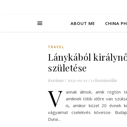
ABOUT ME
CHINA P
TRAVEL
Lánykából királyn
születése
Korinna
/
2021-01-11
/
0 hozzászólás
V
annak álmok, amik rögtön te
amiknek több időre van szüks
is, amikor közel 20 évnek ke
vágyaimat cselekvés kövesse. Buda
Duna…