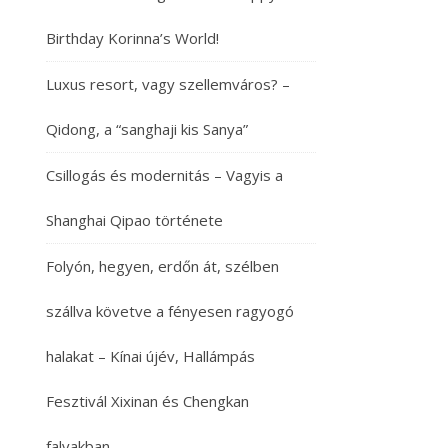
Birthday Korinna’s World!
Luxus resort, vagy szellemváros? –
Qidong, a “sanghaji kis Sanya”
Csillogás és modernitás – Vagyis a
Shanghai Qipao története
Folyón, hegyen, erdőn át, szélben
szállva követve a fényesen ragyogó
halakat – Kínai újév, Hallámpás
Fesztivál Xixinan és Chengkan
falvakban