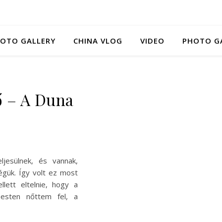
HOTO GALLERY
CHINA VLOG
VIDEO
PHOTO G
ő – A Duna
ljesülnek, és vannak,
égük. Így volt ez most
llett eltelnie, hogy a
pesten nőttem fel, a