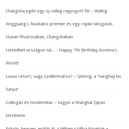
Changsha egén egy új csillag ragyogott fel – Wuling
Xingguang L hivatalos premier és egy röpke látogatás
Hunan fővárosában, Changshaban
Hetedhét országon túl… – Happy 7th Birthday Korinna’s
World!
Luxus resort, vagy szellemváros? – Qidong, a “sanghaji kis
Sanya”
Csillogás és modernitás – Vagyis a Shanghai Qipao
története
Folyón, hegyen, erdőn át, szélben szállva követve a