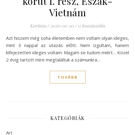
körút I. rész, Észak-
Vietnám
Korinna
/
2020-01-20
/
0 hozzászólás
Azt hiszem még soha életemben nem voltam olyan ideges,
mint 3 nappal az utazás előtt. Nem izgultam, hanem
kifejezetten ideges voltam. Magam se tudom miért… Közel
2 évig tartott mire megtaláltuk a számunkra…
TOVÁBB
KATEGÓRIÁK
Art