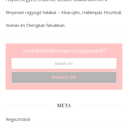
fényesen ragyogó halakat – Kínai újév, Hallámpás Fesztivál
Xixinan és Chengkan falvakban
Szertnél értesítést kapni új bejegyzésről?
META
Regisztráció