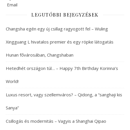
LEGUTÓBBI BEJEGYZÉSEK
Changsha egén egy új csillag ragyogott fel – Wuling
Xingguang L hivatalos premier és egy röpke látogatás
Hunan fővárosában, Changshaban
Hetedhét országon túl… – Happy 7th Birthday Korinna’s
World!
Luxus resort, vagy szellemváros? – Qidong, a “sanghaji kis
Sanya”
Csillogás és modernitás – Vagyis a Shanghai Qipao