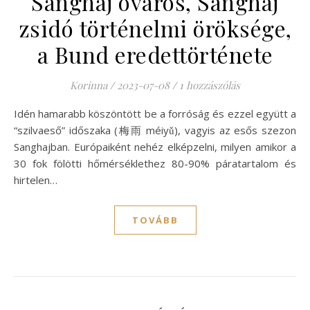
Sanghaj óváros, Sanghaj
zsidó történelmi öröksége,
a Bund eredettörténete
Korinna
/
2023-07-08
/
1 hozzászólás
Idén hamarabb köszöntött be a forróság és ezzel együtt a
“szilvaeső” időszaka (梅雨 méiyǔ), vagyis az esős szezon
Sanghajban. Európaiként nehéz elképzelni, milyen amikor a
30 fok fölötti hőmérséklethez 80-90% páratartalom és
hirtelen…
TOVÁBB