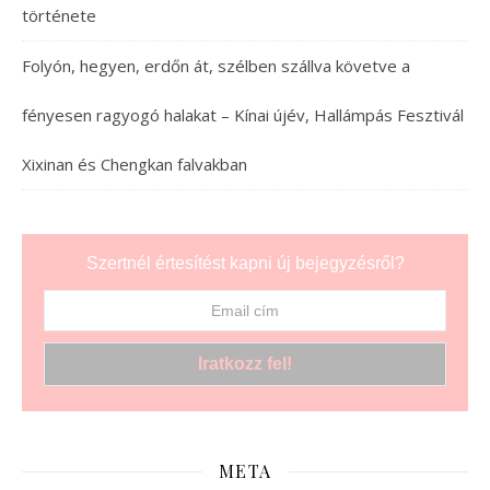
története
Folyón, hegyen, erdőn át, szélben szállva követve a
fényesen ragyogó halakat – Kínai újév, Hallámpás Fesztivál
Xixinan és Chengkan falvakban
Szertnél értesítést kapni új bejegyzésről?
META