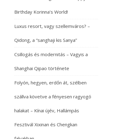
Birthday Korinna’s World!
Luxus resort, vagy szellemváros? –
Qidong, a “sanghaji kis Sanya”
Csillogás és modernitás – Vagyis a
Shanghai Qipao története
Folyón, hegyen, erdőn át, szélben
szállva követve a fényesen ragyogó
halakat – Kínai újév, Hallámpás
Fesztivál Xixinan és Chengkan
falvakban