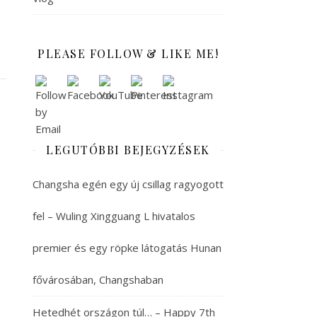
PLEASE FOLLOW & LIKE ME!
LEGUTÓBBI BEJEGYZÉSEK
Changsha egén egy új csillag ragyogott
fel – Wuling Xingguang L hivatalos
premier és egy röpke látogatás Hunan
fővárosában, Changshaban
Hetedhét országon túl… – Happy 7th