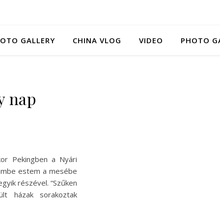
HOTO GALLERY
CHINA VLOG
VIDEO
PHOTO G
gy nap
kor Pekingben a Nyári
elembe estem a mesébe
egyik részével. “Szűken
ült házak sorakoztak