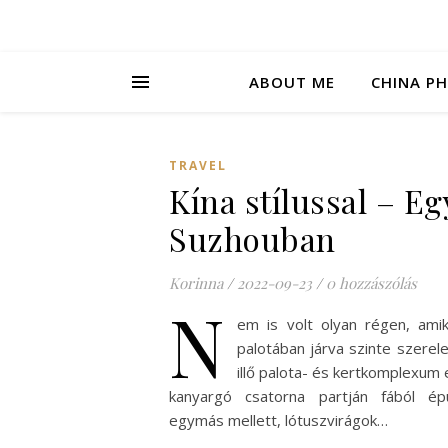
ABOUT ME
CHINA P
TRAVEL
Kína stílussal – E
Suzhouban
Korinna
/
2022-09-23
/
0 hozzászólás
N
em is volt olyan régen, ami
palotában járva szinte szer
illő palota- és kertkomplexum 
kanyargó csatorna partján fából ép
egymás mellett, lótuszvirágok…