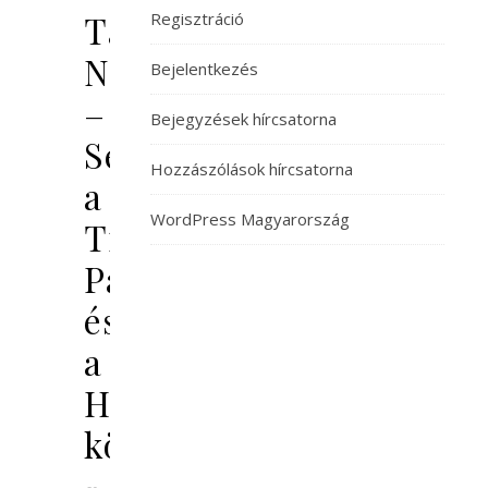
Tavasz
Regisztráció
Ningboban
Bejelentkezés
–
Bejegyzések hírcsatorna
Séta
Hozzászólások hírcsatorna
a
WordPress Magyarország
Tianyi
Pavilon
és
a
Holdtó
körül