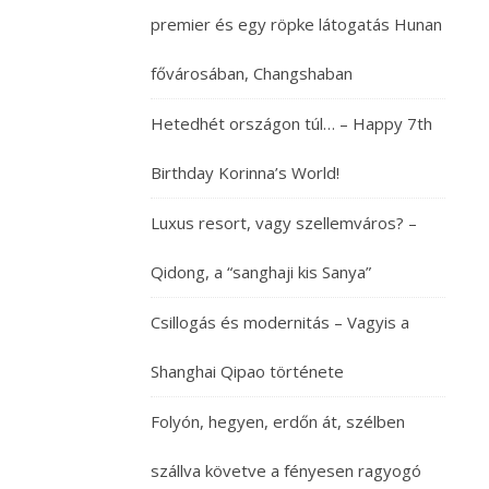
utcára
premier és egy röpke látogatás Hunan
kilépve
minden
fővárosában, Changshaban
egyes
pillanatban
Hetedhét országon túl… – Happy 7th
a
figyelem
Birthday Korinna’s World!
középpontjában
állunk.
Luxus resort, vagy szellemváros? –
Így
volt
Qidong, a “sanghaji kis Sanya”
ez
már
Csillogás és modernitás – Vagyis a
annak
idején
Shanghai Qipao története
Pekingben
is,
Folyón, hegyen, erdőn át, szélben
amikor
szállva követve a fényesen ragyogó
először