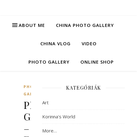
ABOUT ME
CHINA PHOTO GALLERY
CHINA VLOG
VIDEO
PHOTO GALLERY
ONLINE SHOP
PHOTO
KATEGÓRIÁK
GALLERY
PHOTO
Art
GALLERY
Korinna's World
–
More…