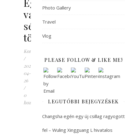
Egy
Photo Gallery
vasárnapi
Travel
séta
története
Vlog
Korinna
/
PLEASE FOLLOW & LIKE ME!
2022-
04-
26
/
0
LEGUTÓBBI BEJEGYZÉSEK
hozzászólás
E
urópaiként
Changsha egén egy új csillag ragyogott
Kínában
az
fel – Wuling Xingguang L hivatalos