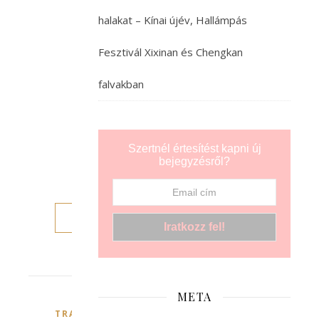
jártunk
halakat – Kínai újév, Hallámpás
itt.
Azóta
Fesztivál Xixinan és Chengkan
nem
sok
falvakban
minden
változott,
főleg
ha
Szertnél értesítést kapni új
az
bejegyzésről?
ember…
TOVÁBB
META
TRAVEL