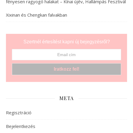
fényesen ragyogó halakat – Kínai újév, Hallámpás Fesztivál
Xixinan és Chengkan falvakban
Szertnél értesítést kapni új bejegyzésről?
META
Regisztráció
Bejelentkezés