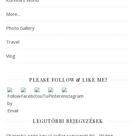
Korinna's World
More…
Photo Gallery
Travel
Vlog
PLEASE FOLLOW & LIKE ME!
LEGUTÓBBI BEJEGYZÉSEK
Changsha egén egy új csillag ragyogott fel – Wuling