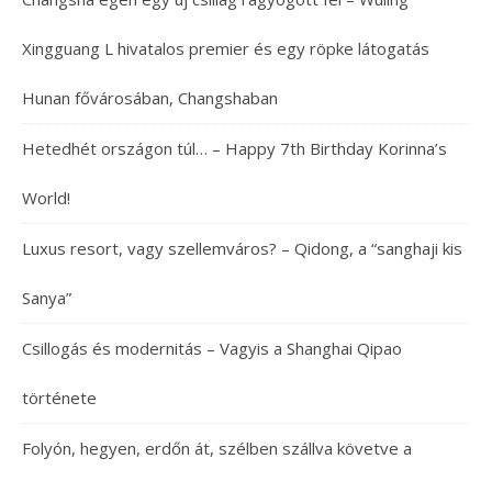
Xingguang L hivatalos premier és egy röpke látogatás
Hunan fővárosában, Changshaban
Hetedhét országon túl… – Happy 7th Birthday Korinna’s
World!
Luxus resort, vagy szellemváros? – Qidong, a “sanghaji kis
Sanya”
Csillogás és modernitás – Vagyis a Shanghai Qipao
története
Folyón, hegyen, erdőn át, szélben szállva követve a