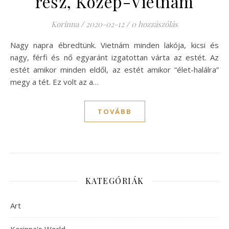
rész, Közép-Vietnám
Korinna
/
2020-02-12
/
0 hozzászólás
Nagy napra ébredtünk. Vietnám minden lakója, kicsi és
nagy, férfi és nő egyaránt izgatottan várta az estét. Az
estét amikor minden eldől, az estét amikor “élet-halálra”
megy a tét. Ez volt az a…
TOVÁBB
KATEGÓRIÁK
Art