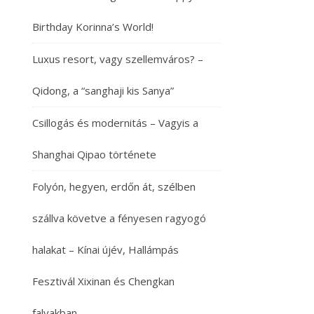
Birthday Korinna’s World!
Luxus resort, vagy szellemváros? –
Qidong, a “sanghaji kis Sanya”
Csillogás és modernitás – Vagyis a
Shanghai Qipao története
Folyón, hegyen, erdőn át, szélben
szállva követve a fényesen ragyogó
halakat – Kínai újév, Hallámpás
Fesztivál Xixinan és Chengkan
falvakban