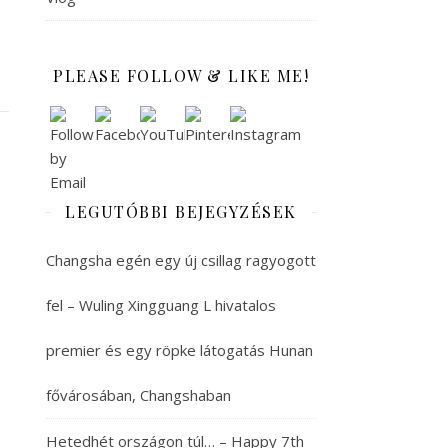
PLEASE FOLLOW & LIKE ME!
LEGUTÓBBI BEJEGYZÉSEK
Changsha egén egy új csillag ragyogott
fel – Wuling Xingguang L hivatalos
premier és egy röpke látogatás Hunan
fővárosában, Changshaban
Hetedhét országon túl… – Happy 7th