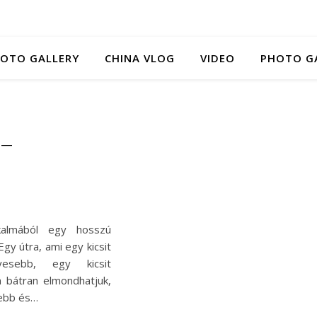
HOTO GALLERY
CHINA VLOG
VIDEO
PHOTO G
 –
alkalmából egy hosszú
Egy útra, ami egy kicsit
esebb, egy kicsit
 bátran elmondhatjuk,
tebb és…