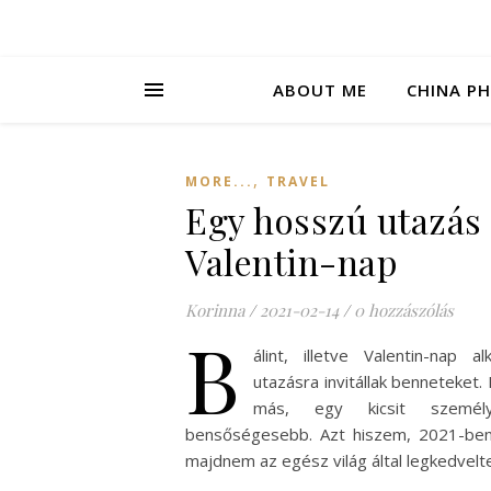
ABOUT ME
CHINA P
,
MORE...
TRAVEL
Egy hosszú utazás
Valentin-nap
Korinna
/
2021-02-14
/
0 hozzászólás
B
álint, illetve Valentin-nap 
utazásra invitállak benneteket. 
más, egy kicsit személy
bensőségesebb. Azt hiszem, 2021-ben
majdnem az egész világ által legkedvel