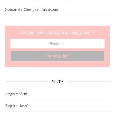
Xixinan és Chengkan falvakban
Szertnél értesítést kapni új bejegyzésről?
META
Regisztráció
Bejelentkezés