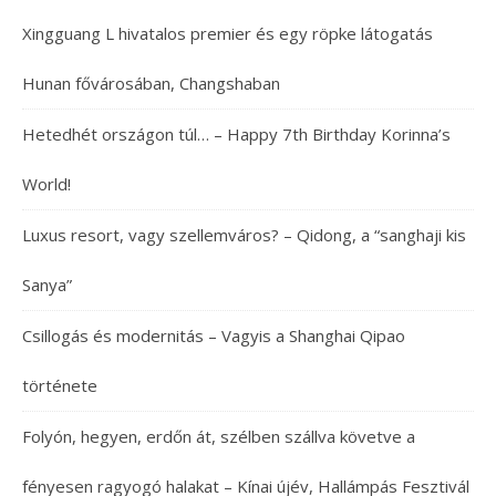
Xingguang L hivatalos premier és egy röpke látogatás
Hunan fővárosában, Changshaban
Hetedhét országon túl… – Happy 7th Birthday Korinna’s
World!
Luxus resort, vagy szellemváros? – Qidong, a “sanghaji kis
Sanya”
Csillogás és modernitás – Vagyis a Shanghai Qipao
története
Folyón, hegyen, erdőn át, szélben szállva követve a
fényesen ragyogó halakat – Kínai újév, Hallámpás Fesztivál