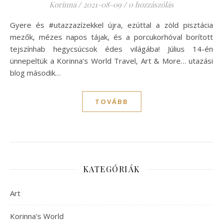
Korinna
/
2021-08-09
/
0 hozzászólás
Gyere és #utazzazízekkel újra, ezúttal a zöld pisztácia
mezők, mézes napos tájak, és a porcukorhóval borított
tejszínhab hegycsúcsok édes világába! Július 14-én
ünnepeltük a Korinna’s World Travel, Art & More… utazási
blog második…
TOVÁBB
KATEGÓRIÁK
Art
Korinna's World