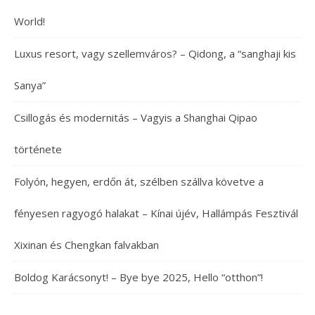
World!
Luxus resort, vagy szellemváros? – Qidong, a “sanghaji kis
Sanya”
Csillogás és modernitás – Vagyis a Shanghai Qipao
története
Folyón, hegyen, erdőn át, szélben szállva követve a
fényesen ragyogó halakat – Kínai újév, Hallámpás Fesztivál
Xixinan és Chengkan falvakban
Boldog Karácsonyt! – Bye bye 2025, Hello “otthon”!