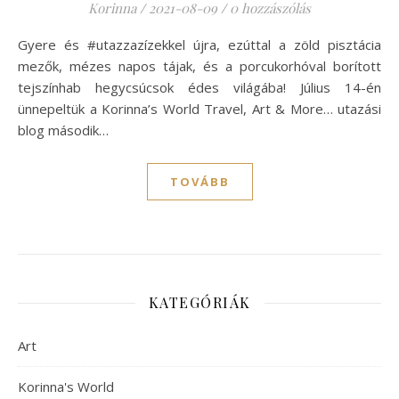
Korinna
/
2021-08-09
/
0 hozzászólás
Gyere és #utazzazízekkel újra, ezúttal a zöld pisztácia
mezők, mézes napos tájak, és a porcukorhóval borított
tejszínhab hegycsúcsok édes világába! Július 14-én
ünnepeltük a Korinna’s World Travel, Art & More… utazási
blog második…
TOVÁBB
KATEGÓRIÁK
Art
Korinna's World