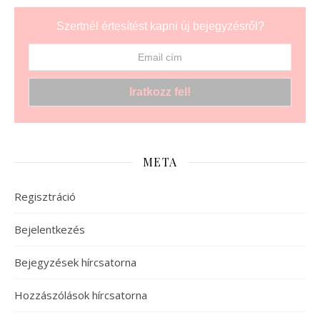
Szertnél értesítést kapni új bejegyzésről?
META
Regisztráció
Bejelentkezés
Bejegyzések hírcsatorna
Hozzászólások hírcsatorna