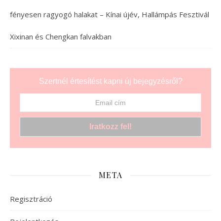
fényesen ragyogó halakat – Kínai újév, Hallámpás Fesztivál
Xixinan és Chengkan falvakban
Szertnél értesítést kapni új bejegyzésről?
META
Regisztráció