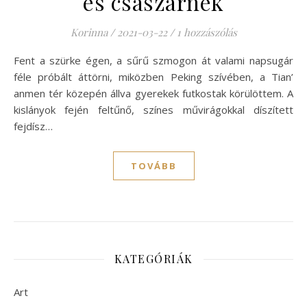
és császárnék
Korinna
/
2021-03-22
/
1 hozzászólás
Fent a szürke égen, a sűrű szmogon át valami napsugár
féle próbált áttörni, miközben Peking szívében, a Tian’
anmen tér közepén állva gyerekek futkostak körülöttem. A
kislányok fején feltűnő, színes művirágokkal díszített
fejdísz…
TOVÁBB
KATEGÓRIÁK
Art