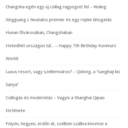
Changsha egén egy új csillag ragyogott fel – Wuling
Xingguang L hivatalos premier és egy röpke látogatás
Hunan fővárosában, Changshaban
Hetedhét országon túl… – Happy 7th Birthday Korinna’s
World!
Luxus resort, vagy szellemváros? – Qidong, a “sanghaji kis
Sanya”
Csillogás és modernitás – Vagyis a Shanghai Qipao
története
Folyón, hegyen, erdőn át, szélben szállva követve a