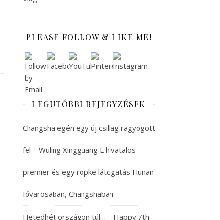
PLEASE FOLLOW & LIKE ME!
LEGUTÓBBI BEJEGYZÉSEK
Changsha egén egy új csillag ragyogott
fel – Wuling Xingguang L hivatalos
premier és egy röpke látogatás Hunan
fővárosában, Changshaban
Hetedhét országon túl… – Happy 7th