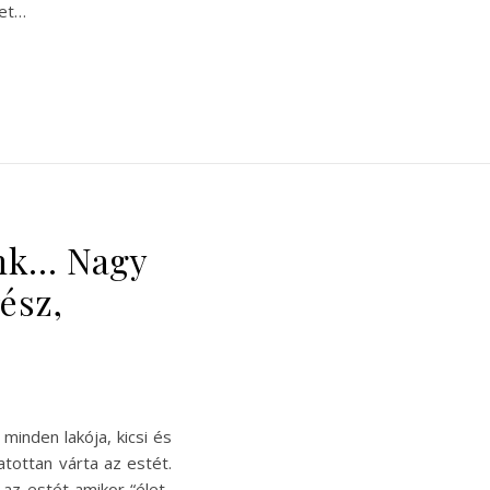
ket…
nk… Nagy
rész,
minden lakója, kicsi és
atottan várta az estét.
 az estét amikor “élet-