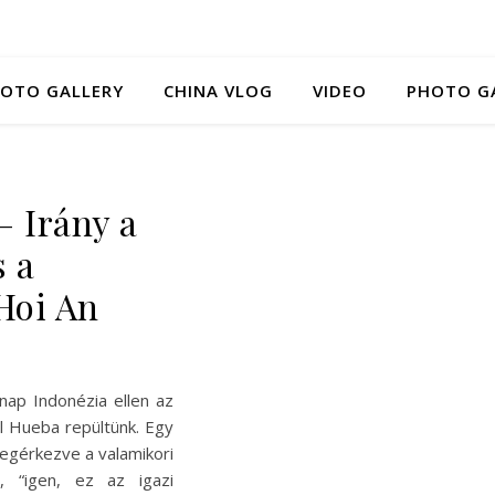
HOTO GALLERY
CHINA VLOG
VIDEO
PHOTO G
 Irány a
 a
Hoi An
nap Indonézia ellen az
l Hueba repültünk. Egy
egérkezve a valamikori
, “igen, ez az igazi