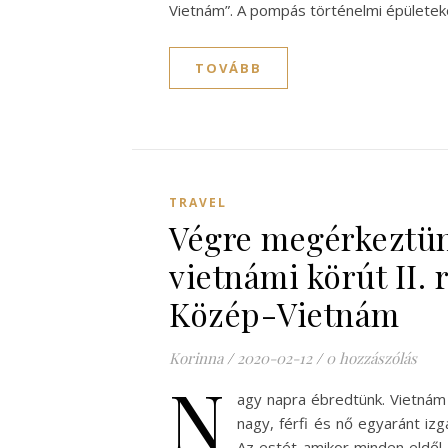
Vietnám”. A pompás történelmi épülete
TOVÁBB
TRAVEL
Végre megérkeztü
vietnámi körút II. 
Közép-Vietnám
Korinna
/
2020-02-12
/
0 hozzászólás
N
agy napra ébredtünk. Vietnám 
nagy, férfi és nő egyaránt izg
Az estét amikor minden eldől,