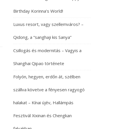
Birthday Korinna’s World!
Luxus resort, vagy szellemváros? –
Qidong, a “sanghaji kis Sanya”
Csillogás és modernitás – Vagyis a
Shanghai Qipao története
Folyón, hegyen, erdőn át, szélben
szállva követve a fényesen ragyogó
halakat – Kínai újév, Hallámpás
Fesztivál Xixinan és Chengkan
falvakban