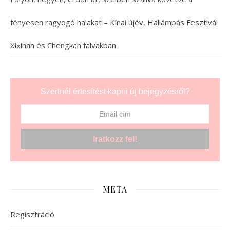
fényesen ragyogó halakat – Kínai újév, Hallámpás Fesztivál
Xixinan és Chengkan falvakban
Szertnél értesítést kapni új bejegyzésről?
META
Regisztráció