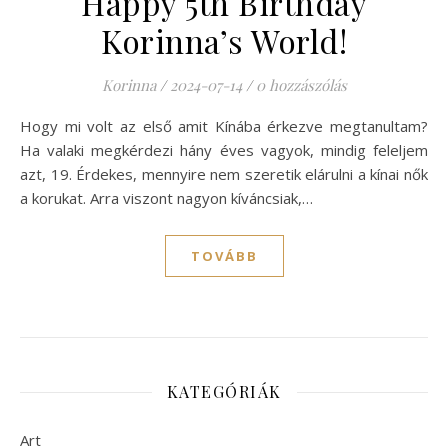
Happy 5th Birthday
Korinna’s World!
Korinna
/
2024-07-14
/
0 hozzászólás
Hogy mi volt az első amit Kínába érkezve megtanultam?
Ha valaki megkérdezi hány éves vagyok, mindig feleljem
azt, 19. Érdekes, mennyire nem szeretik elárulni a kínai nők
a korukat. Arra viszont nagyon kíváncsiak,…
TOVÁBB
KATEGÓRIÁK
Art