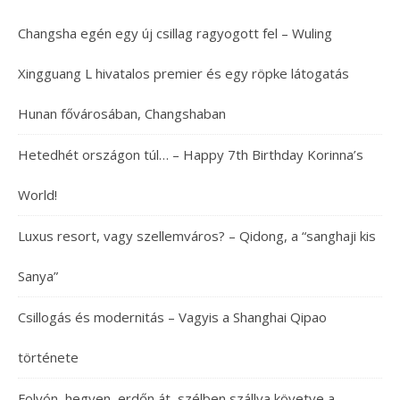
Changsha egén egy új csillag ragyogott fel – Wuling
Xingguang L hivatalos premier és egy röpke látogatás
Hunan fővárosában, Changshaban
Hetedhét országon túl… – Happy 7th Birthday Korinna’s
World!
Luxus resort, vagy szellemváros? – Qidong, a “sanghaji kis
Sanya”
Csillogás és modernitás – Vagyis a Shanghai Qipao
története
Folyón, hegyen, erdőn át, szélben szállva követve a