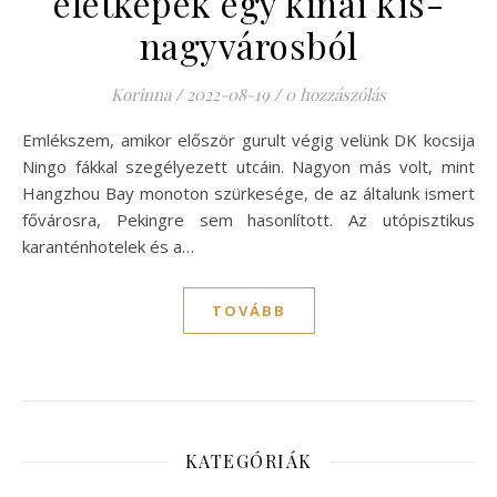
életképek egy kínai kis-
nagyvárosból
Korinna
/
2022-08-19
/
0 hozzászólás
Emlékszem, amikor először gurult végig velünk DK kocsija
Ningo fákkal szegélyezett utcáin. Nagyon más volt, mint
Hangzhou Bay monoton szürkesége, de az általunk ismert
fővárosra, Pekingre sem hasonlított. Az utópisztikus
karanténhotelek és a…
TOVÁBB
KATEGÓRIÁK