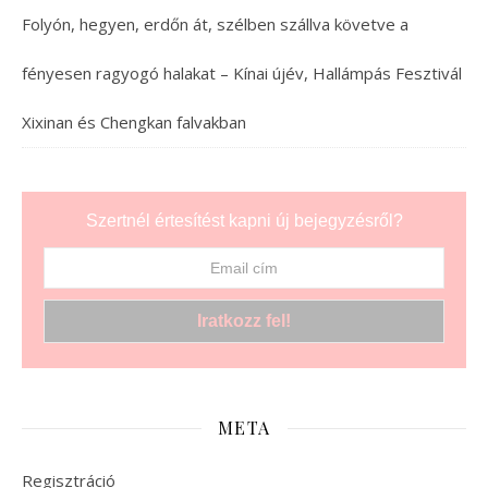
Folyón, hegyen, erdőn át, szélben szállva követve a
fényesen ragyogó halakat – Kínai újév, Hallámpás Fesztivál
Xixinan és Chengkan falvakban
Szertnél értesítést kapni új bejegyzésről?
META
Regisztráció