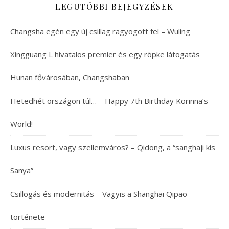
LEGUTÓBBI BEJEGYZÉSEK
Changsha egén egy új csillag ragyogott fel – Wuling
Xingguang L hivatalos premier és egy röpke látogatás
Hunan fővárosában, Changshaban
Hetedhét országon túl… – Happy 7th Birthday Korinna’s
World!
Luxus resort, vagy szellemváros? – Qidong, a “sanghaji kis
Sanya”
Csillogás és modernitás – Vagyis a Shanghai Qipao
története