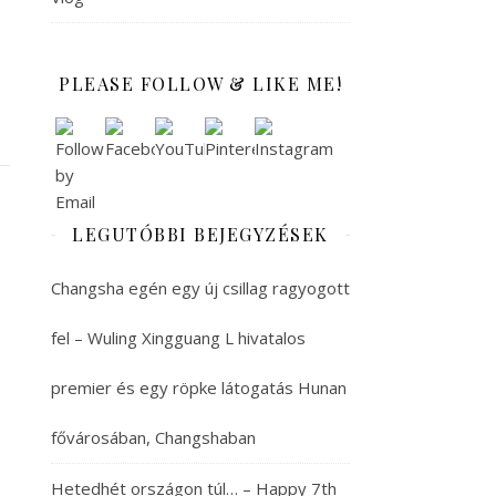
PLEASE FOLLOW & LIKE ME!
LEGUTÓBBI BEJEGYZÉSEK
Changsha egén egy új csillag ragyogott
fel – Wuling Xingguang L hivatalos
premier és egy röpke látogatás Hunan
fővárosában, Changshaban
Hetedhét országon túl… – Happy 7th