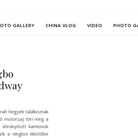
HOTO GALLERY
CHINA VLOG
VIDEO
PHOTO G
a
gbo
edway
ralt hegyek találkoznak
gó motorzaj töri meg a
 átirányított kamionok
ik a ningboi kikötőbe