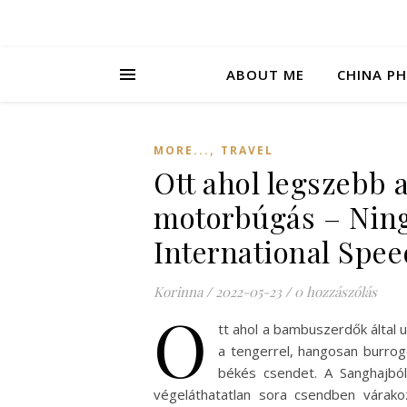
ABOUT ME
CHINA P
,
MORE...
TRAVEL
Ott ahol legszebb 
motorbúgás – Nin
International Spe
Korinna
/
2022-05-23
/
0 hozzászólás
O
tt ahol a bambuszerdők által u
a tengerrel, hangosan burro
békés csendet. A Sanghajból
végeláthatatlan sora csendben várakoz