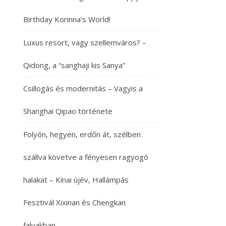
Birthday Korinna’s World!
Luxus resort, vagy szellemváros? –
Qidong, a “sanghaji kis Sanya”
Csillogás és modernitás – Vagyis a
Shanghai Qipao története
Folyón, hegyen, erdőn át, szélben
szállva követve a fényesen ragyogó
halakat – Kínai újév, Hallámpás
Fesztivál Xixinan és Chengkan
falvakban