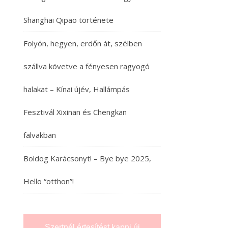
Shanghai Qipao története
Folyón, hegyen, erdőn át, szélben
szállva követve a fényesen ragyogó
halakat – Kínai újév, Hallámpás
Fesztivál Xixinan és Chengkan
falvakban
Boldog Karácsonyt! – Bye bye 2025,
Hello “otthon”!
Szertnél értesítést kapni új