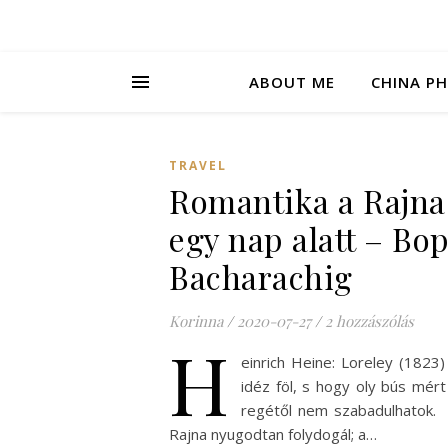
ABOUT ME
CHINA P
TRAVEL
Romantika a Rajn
egy nap alatt – Bo
Bacharachig
Korinna
/
2020-07-27
/
2 hozzászólás
H
einrich Heine: Loreley (1823
idéz föl, s hogy oly bús mért
regétől nem szabadulhatok.
Rajna nyugodtan folydogál; a…