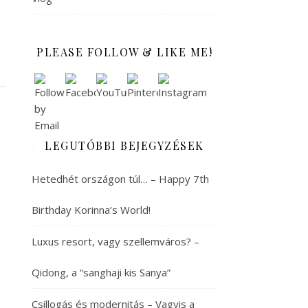
PLEASE FOLLOW & LIKE ME!
LEGUTÓBBI BEJEGYZÉSEK
Hetedhét országon túl… – Happy 7th
Birthday Korinna’s World!
Luxus resort, vagy szellemváros? –
Qidong, a “sanghaji kis Sanya”
Csillogás és modernitás – Vagyis a