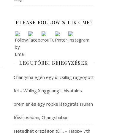
PLEASE FOLLOW & LIKE ME!
LEGUTÓBBI BEJEGYZÉSEK
Changsha egén egy új csillag ragyogott
fel – Wuling Xingguang L hivatalos
premier és egy röpke látogatás Hunan
fővárosában, Changshaban
Hetedhét országon túl… – Happy 7th