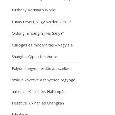
Birthday Korinna’s World!
Luxus resort, vagy szellemváros? –
Qidong, a “sanghaji kis Sanya”
Csillogás és modernitás – Vagyis a
Shanghai Qipao története
Folyón, hegyen, erdőn át, szélben
szállva követve a fényesen ragyogó
halakat – Kínai újév, Hallámpás
Fesztivál Xixinan és Chengkan
falvakban