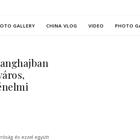
HOTO GALLERY
CHINA VLOG
VIDEO
PHOTO G
Sanghajban
város,
énelmi
róság és ezzel együtt