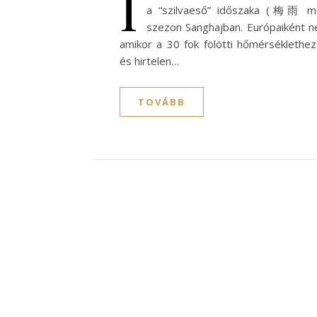
I
a “szilvaeső” időszaka (梅雨 mé
szezon Sanghajban. Európaiként ne
amikor a 30 fok fölötti hőmérséklethe
és hirtelen…
TOVÁBB