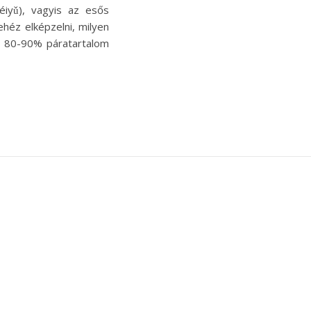
iyǔ), vagyis az esős
héz elképzelni, milyen
z 80-90% páratartalom