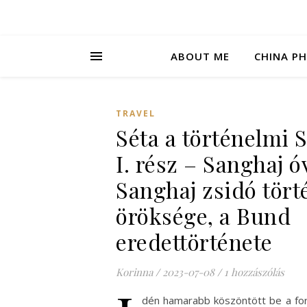
ABOUT ME
CHINA P
TRAVEL
Séta a történelmi 
I. rész – Sanghaj ó
Sanghaj zsidó tört
öröksége, a Bund
eredettörténete
Korinna
/
2023-07-08
/
1 hozzászólás
dén hamarabb köszöntött be a for