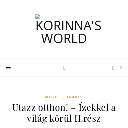
,
MORE...
TRAVEL
Utazz otthon! – Ízekkel a
világ körül II.rész