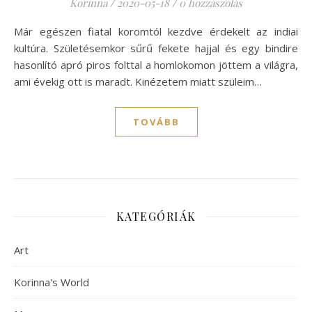
Korinna
/
2020-05-18
/
0 hozzászólás
Már egészen fiatal koromtól kezdve érdekelt az indiai
kultúra. Születésemkor sűrű fekete hajjal és egy bindire
hasonlító apró piros folttal a homlokomon jöttem a világra,
ami évekig ott is maradt. Kinézetem miatt szüleim…
TOVÁBB
KATEGÓRIÁK
Art
Korinna's World