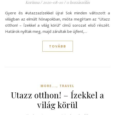
Korinna
/
2020-08-10
/
0 hozzászólás
Gyere és #utazzazízekkel újra! Sok minden változott a
világban az elmúlt hónapokban, mióta megírtam az “Utazz
otthon! – Ízekkel a világ körül” című sorozat első részét.
Határok nyíltak meg, majd zárultak be újfent,…
TOVÁBB
,
MORE...
TRAVEL
Utazz otthon! – Ízekkel a
világ körül