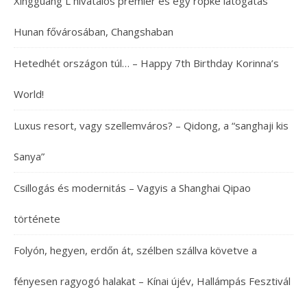
Xingguang L hivatalos premier és egy röpke látogatás
Hunan fővárosában, Changshaban
Hetedhét országon túl… – Happy 7th Birthday Korinna’s
World!
Luxus resort, vagy szellemváros? – Qidong, a “sanghaji kis
Sanya”
Csillogás és modernitás – Vagyis a Shanghai Qipao
története
Folyón, hegyen, erdőn át, szélben szállva követve a
fényesen ragyogó halakat – Kínai újév, Hallámpás Fesztivál