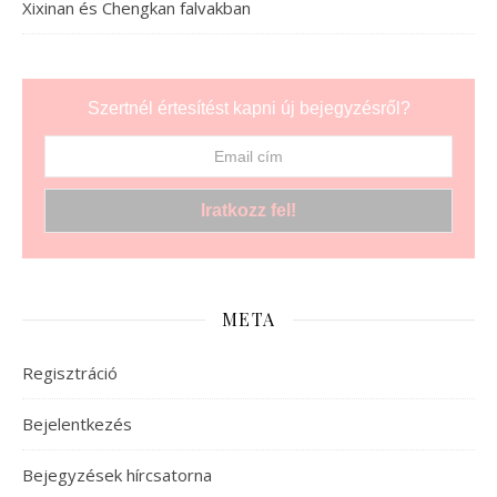
Xixinan és Chengkan falvakban
Szertnél értesítést kapni új bejegyzésről?
META
Regisztráció
Bejelentkezés
Bejegyzések hírcsatorna