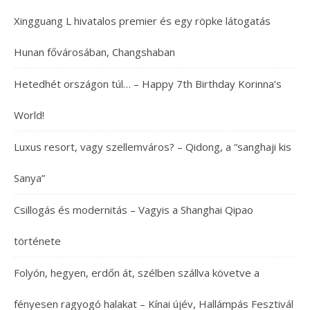
Xingguang L hivatalos premier és egy röpke látogatás
Hunan fővárosában, Changshaban
Hetedhét országon túl… – Happy 7th Birthday Korinna’s
World!
Luxus resort, vagy szellemváros? – Qidong, a “sanghaji kis
Sanya”
Csillogás és modernitás – Vagyis a Shanghai Qipao
története
Folyón, hegyen, erdőn át, szélben szállva követve a
fényesen ragyogó halakat – Kínai újév, Hallámpás Fesztivál