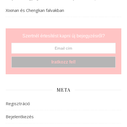
Xixinan és Chengkan falvakban
Szertnél értesítést kapni új bejegyzésről?
META
Regisztráció
Bejelentkezés