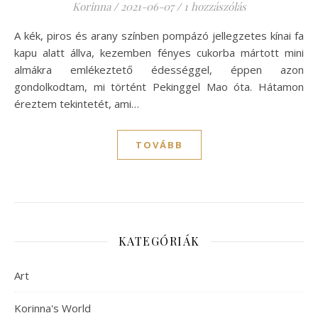
Korinna
/
2021-06-07
/
1 hozzászólás
A kék, piros és arany színben pompázó jellegzetes kínai fa
kapu alatt állva, kezemben fényes cukorba mártott mini
almákra emlékeztető édességgel, éppen azon
gondolkodtam, mi történt Pekinggel Mao óta. Hátamon
éreztem tekintetét, ami…
TOVÁBB
KATEGÓRIÁK
Art
Korinna's World