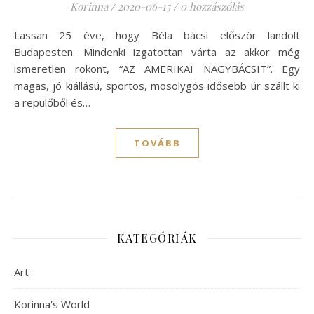
Korinna
/
2020-06-15
/
0 hozzászólás
Lassan 25 éve, hogy Béla bácsi először landolt
Budapesten. Mindenki izgatottan várta az akkor még
ismeretlen rokont, “AZ AMERIKAI NAGYBÁCSIT”. Egy
magas, jó kiállású, sportos, mosolygós idősebb úr szállt ki
a repülőből és…
TOVÁBB
KATEGÓRIÁK
Art
Korinna's World