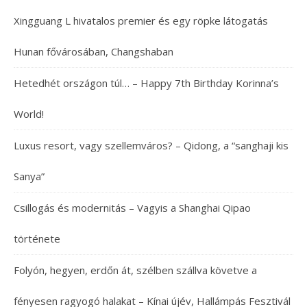
Xingguang L hivatalos premier és egy röpke látogatás
Hunan fővárosában, Changshaban
Hetedhét országon túl… – Happy 7th Birthday Korinna’s
World!
Luxus resort, vagy szellemváros? – Qidong, a “sanghaji kis
Sanya”
Csillogás és modernitás – Vagyis a Shanghai Qipao
története
Folyón, hegyen, erdőn át, szélben szállva követve a
fényesen ragyogó halakat – Kínai újév, Hallámpás Fesztivál