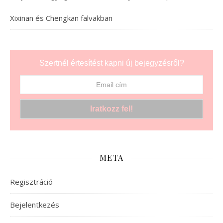
Xixinan és Chengkan falvakban
Szertnél értesítést kapni új bejegyzésről?
META
Regisztráció
Bejelentkezés